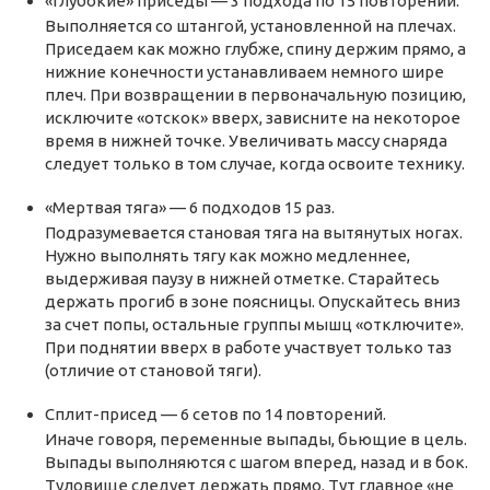
«Глубокие» приседы — 3 подхода по 15 повторений.
Выполняется со штангой, установленной на плечах.
Приседаем как можно глубже, спину держим прямо, а
нижние конечности устанавливаем немного шире
плеч. При возвращении в первоначальную позицию,
исключите «отскок» вверх, зависните на некоторое
время в нижней точке. Увеличивать массу снаряда
следует только в том случае, когда освоите технику.
«Мертвая тяга» — 6 подходов 15 раз.
Подразумевается становая тяга на вытянутых ногах.
Нужно выполнять тягу как можно медленнее,
выдерживая паузу в нижней отметке. Старайтесь
держать прогиб в зоне поясницы. Опускайтесь вниз
за счет попы, остальные группы мышц «отключите».
При поднятии вверх в работе участвует только таз
(отличие от становой тяги).
Сплит-присед — 6 сетов по 14 повторений.
Иначе говоря, переменные выпады, бьющие в цель.
Выпады выполняются с шагом вперед, назад и в бок.
Туловище следует держать прямо. Тут главное «не