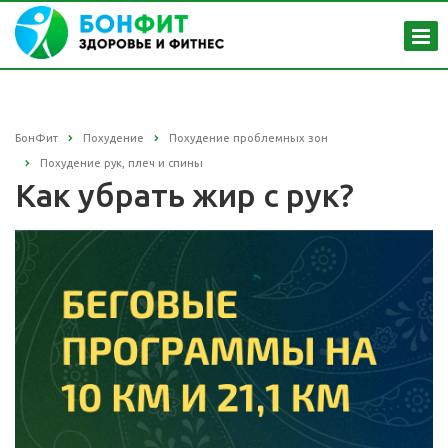
БонФит
Похудение
Похудение проблемных зон
Похудение рук, плеч и спины
Как убрать жир с рук?