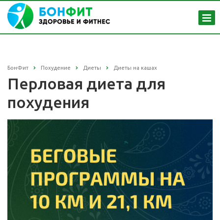
БонФит
Похудение
Диеты
Диеты на кашах
Перловая диета для
похудения