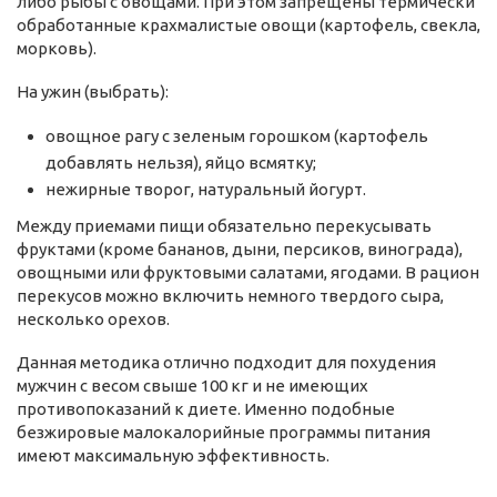
либо рыбы с овощами. При этом запрещены термически
обработанные крахмалистые овощи (картофель, свекла,
морковь).
На ужин (выбрать):
овощное рагу с зеленым горошком (картофель
добавлять нельзя), яйцо всмятку;
нежирные творог, натуральный йогурт.
Между приемами пищи обязательно перекусывать
фруктами (кроме бананов, дыни, персиков, винограда),
овощными или фруктовыми салатами, ягодами. В рацион
перекусов можно включить немного твердого сыра,
несколько орехов.
Данная методика отлично подходит для похудения
мужчин с весом свыше 100 кг и не имеющих
противопоказаний к диете. Именно подобные
безжировые малокалорийные программы питания
имеют максимальную эффективность.