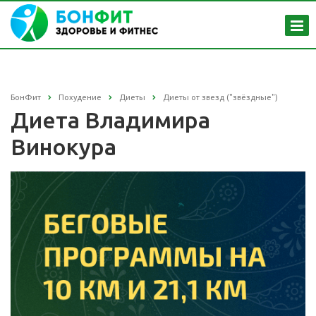
БонФит
Похудение
Диеты
Диеты от звезд ("звёздные")
Диета Владимира
Винокура