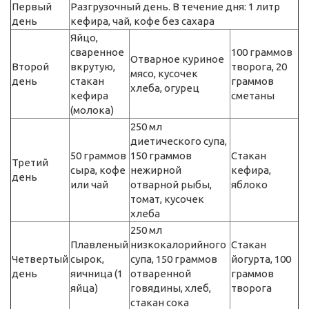
Первый
Разгрузочный день. В течение дня: 1 литр
день
кефира, чай, кофе без сахара
Яйцо,
сваренное
100 граммов
Отварное куриное
Второй
вкрутую,
творога, 20
мясо, кусочек
день
стакан
граммов
хлеба, огурец
кефира
сметаны
(молока)
250 мл
диетического супа,
50 граммов
150 граммов
Стакан
Третий
сыра, кофе
нежирной
кефира,
день
или чай
отварной рыбы,
яблоко
томат, кусочек
хлеба
250 мл
Плавленый
низкокалорийного
Стакан
Четвертый
сырок,
супа, 150 граммов
йогурта, 100
день
яичница (1
отваренной
граммов
яйца)
говядины, хлеб,
творога
стакан сока