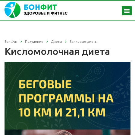
БонФит
Похудение
Диеты
Белковые диеты
Кисломолочная диета