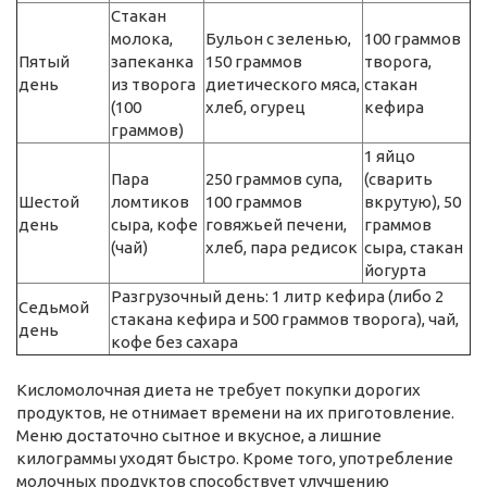
Стакан
молока,
Бульон с зеленью,
100 граммов
Пятый
запеканка
150 граммов
творога,
день
из творога
диетического мяса,
стакан
(100
хлеб, огурец
кефира
граммов)
1 яйцо
Пара
250 граммов супа,
(сварить
Шестой
ломтиков
100 граммов
вкрутую), 50
день
сыра, кофе
говяжьей печени,
граммов
(чай)
хлеб, пара редисок
сыра, стакан
йогурта
Разгрузочный день: 1 литр кефира (либо 2
Седьмой
стакана кефира и 500 граммов творога), чай,
день
кофе без сахара
Кисломолочная диета не требует покупки дорогих
продуктов, не отнимает времени на их приготовление.
Меню достаточно сытное и вкусное, а лишние
килограммы уходят быстро. Кроме того, употребление
молочных продуктов способствует улучшению