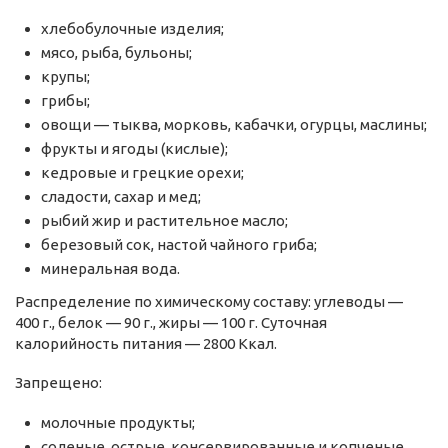
хлебобулочные изделия;
мясо, рыба, бульоны;
крупы;
грибы;
овощи — тыква, морковь, кабачки, огурцы, маслины;
фрукты и ягоды (кислые);
кедровые и грецкие орехи;
сладости, сахар и мед;
рыбий жир и растительное масло;
березовый сок, настой чайного гриба;
минеральная вода.
Распределение по химическому составу: углеводы —
400 г., белок — 90 г., жиры — 100 г. Суточная
калорийность питания — 2800 Ккал.
Запрещено:
молочные продукты;
соленые, острые, консервированные и копченые