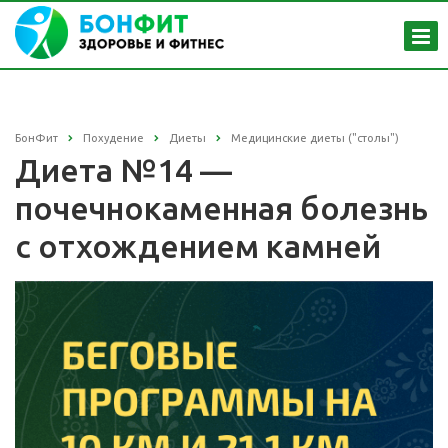
БонФит
Похудение
Диеты
Медицинские диеты ("столы")
Диета №14 —
почечнокаменная болезнь
с отхождением камней