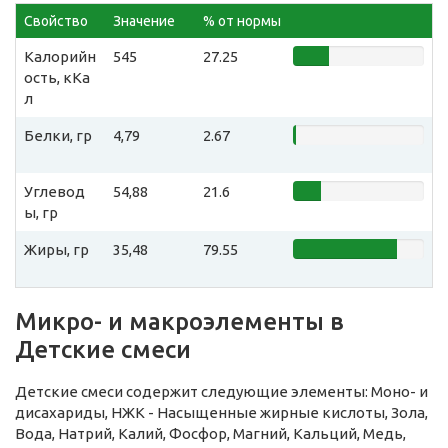
Свойство
Значение
% от нормы
Калорийн
545
27.25
ость, кКа
л
Белки, гр
4,79
2.67
Углевод
54,88
21.6
ы, гр
Жиры, гр
35,48
79.55
Микро- и макроэлементы в
Детские смеси
Детские смеси содержит следующие элементы: Моно- и
дисахариды, НЖК - Насыщенные жирные кислоты, Зола,
Вода, Натрий, Калий, Фосфор, Магний, Кальций, Медь,