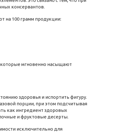
ементов. Это связано с тем, что при
ичных консервантов.
т на 100 грамм продукции:
и, которые мгновенно насыщают
тоянию здоровья и испортить фигуру.
зовой порции, при этом подсчитывая
ать как ингредиент здоровых
лочные и фруктовые десерты.
димости исключительно для