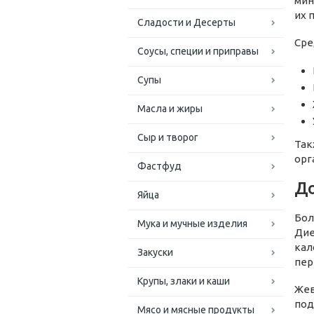
мин
их 
Сладости и Десерты
Сре
Соусы, специи и приправы
Супы
Масла и жиры
Сыр и творог
Так
орг
Фастфуд
До
Яйца
Бол
Мука и мучные изделия
Дие
кал
Закуски
пер
Крупы, злаки и каши
Жев
под
Мясо и мясные продукты