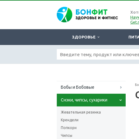
Хот
Науч
Get.
ЗДОРОВЬЕ
ПИТ
Б
Бобы и Бобовые
Снэки, чипсы, сухарики
Жевательная резинка
Крендели
Попкорн
Чипсы