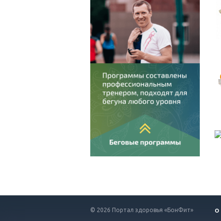
© 2026 Портал здоровья «БонФит»
О