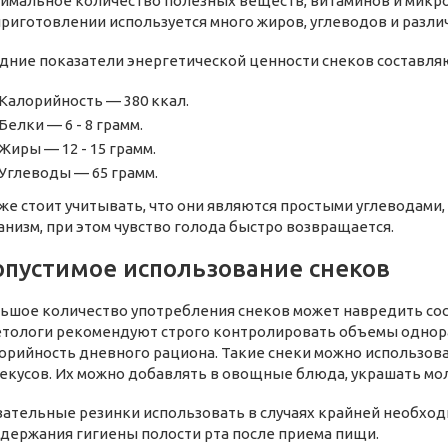
имальное количество полезных веществ, витаминов и микроэл
приготовлении используется много жиров, углеводов и разл
дние показатели энергетической ценности снеков составляю
Калорийность — 380 ккал.
Белки — 6 - 8 грамм.
Жиры — 12 - 15 грамм.
Углеводы — 65 грамм.
же стоит учитывать, что они являются простыми углеводам
анизм, при этом чувство голода быстро возвращается.
пустимое использование снеков
ьшое количество употребления снеков может навредить сос
тологи рекомендуют строго контролировать объемы однора
орийность дневного рациона. Такие снеки можно использов
екусов. Их можно добавлять в овощные блюда, украшать мо
ательные резинки использовать в случаях крайней необхо
держания гигиены полости рта после приема пищи.