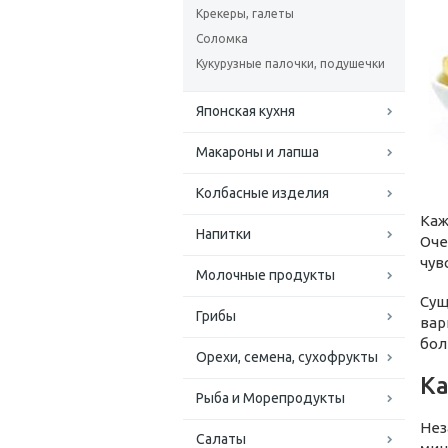
Крекеры, галеты
Соломка
Кукурузные палочки, подушечки
Японская кухня
Макароны и лапша
Колбасные изделия
Каж
Напитки
Оче
чув
Молочные продукты
Сущ
Грибы
вар
бол
Орехи, семена, сухофрукты
Ка
Рыба и Морепродукты
Нез
Салаты