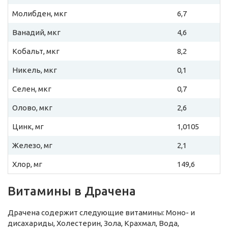
Молибден, мкг
6,7
Ванадий, мкг
4,6
Кобальт, мкг
8,2
Никель, мкг
0,1
Селен, мкг
0,7
Олово, мкг
2,6
Цинк, мг
1,0105
Железо, мг
2,1
Хлор, мг
149,6
Витамины в Драчена
Драчена содержит следующие витамины: Моно- и
дисахариды, Холестерин, Зола, Крахмал, Вода,