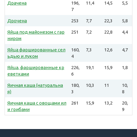
Драчена
196,
11,4
14,5
5,5
7
Дрочена
253
7,7
22,3
5,8
Яйца под майонезом с гар
251
7,2
22,8
4,4
ниром
Яйца фаршированные сел
160,
7,3
12,6
4,7
ьдью и луком
4
Яйца, фаршированные кр
226,
19,1
15,9
1,8
еветками
6
Яичная каша (натуральна
180,
10,3
11
10,
я)
3
8
Яичная каша с овощами ил
261
15,9
13,2
20,
и грибами
9