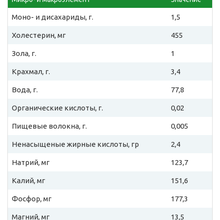
Моно- и дисахариды, г.
1,5
Холестерин, мг
455
Зола, г.
1
Крахмал, г.
3,4
Вода, г.
77,8
Органические кислоты, г.
0,02
Пищевые волокна, г.
0,005
Ненасыщеные жирные кислоты, гр
2,4
Натрий, мг
123,7
Калий, мг
151,6
Фосфор, мг
177,3
Магний, мг
13,5