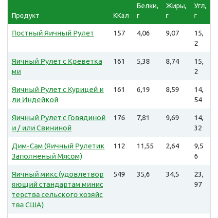
Белки,
Жиры,
Угл,
Продукт
ККал
г
г
г
Постный Яичный Рулет
157
4,06
9,07
15,
2
Яичный Рулет с Креветка
161
5,38
8,74
15,
ми
2
Яичный Рулет с Курицей и
161
6,19
8,59
14,
ли Индейкой
54
Яичный Рулет с Говядиной
176
7,81
9,69
14,
и / или Свининой
32
Дим-Сам (Яичный Рулетик
112
11,55
2,64
9,5
Заполненый Мясом)
6
Яичный микс (удовлетвор
549
35,6
34,5
23,
яющий стандартам минис
97
терства сельского хозяйс
тва США)