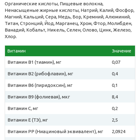
Органические кислоты, Пищевые волокна,
Ненасыщеные жирные кислоты, Натрий, Калий, Фосфор,
Магний, Кальций, Сера, Медь, Бор, Кремний, Алюминий,
Титан, Стронций, Йод, Марганец, Хром, Фтор, Молибден,
Ванадий, Кобальт, Никель, Селен, Олово, Цинк, Железо,
Хлор.
Витамин
Значение
Витамин B1 (тиамин), мг
0,07
Витамин B2 (рибофлавин), мг
0,4
Витамин B6 (пиридоксин), мг
0,1
Витамин B9 (фолиевая), мкг
8,4
Витамин C, мг
0,2
Витамин E (ТЭ), мг
2,5
Витамин PP (Ниациновый эквивалент), мг
2,0924