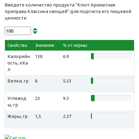
Введите количество продукта "Knorr Ароматная
приправа Классика овощей" для подсчета его пищевой
ценности
Свойство
Значение
% от нормы
Калорийн
138
6.9
ость, кКа
л
Белки, гр
8
5.33
Углевод
23
9.2
ы, гр
Жиры, гр
1,5
2.27