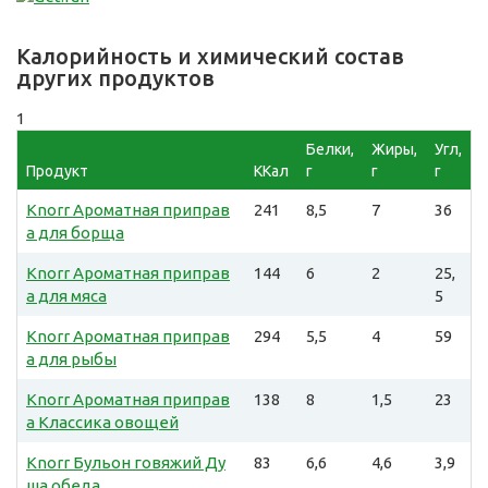
Калорийность и химический состав
других продуктов
1
Белки,
Жиры,
Угл,
Продукт
ККал
г
г
г
Knorr Ароматная приправ
241
8,5
7
36
а для борща
Knorr Ароматная приправ
144
6
2
25,
а для мяса
5
Knorr Ароматная приправ
294
5,5
4
59
а для рыбы
Knorr Ароматная приправ
138
8
1,5
23
а Классика овощей
Knorr Бульон говяжий Ду
83
6,6
4,6
3,9
ша обеда