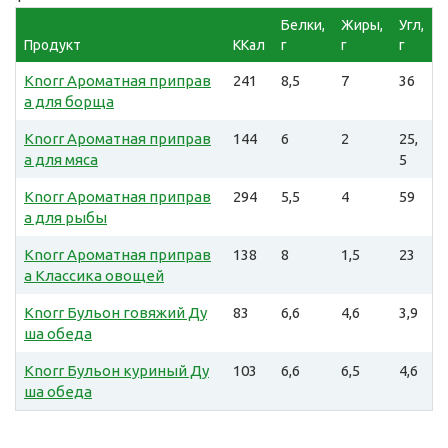
Белки,
Жиры,
Угл,
Продукт
ККал
г
г
г
Knorr Ароматная приправ
241
8,5
7
36
а для борща
Knorr Ароматная приправ
144
6
2
25,
а для мяса
5
Knorr Ароматная приправ
294
5,5
4
59
а для рыбы
Knorr Ароматная приправ
138
8
1,5
23
а Классика овощей
Knorr Бульон говяжий Ду
83
6,6
4,6
3,9
ша обеда
Knorr Бульон куриный Ду
103
6,6
6,5
4,6
ша обеда