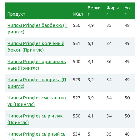
Белки,
Жиры,
Угл,
Продукт
ККал
г
г
г
Чипсы Pringles барбекю (П
550
4,9
35
48
ринглс)
Чипсы Pringles копчёный
551
5,1
34
49
бекон (Принглс)
Чипсы Pringles оригиналь
540
4,1
36
49
ные (Принглс)
Чипсы Pringles паприка (П
529
3,2
34
49
ринглс)
Чипсы Pringles сметана и л
527
3,9
34
50
ук (Принглс)
Чипсы Pringles сыр и лук
550
4,1
34
50
(Принглс)
Чипсы Pringles сырный сы
534
5
35
48