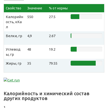
Свойство
Значение
% от нормы
Калорийн
550
27.5
ость, кКа
л
Белки, гр
4,9
2.67
Углевод
48
19.2
ы, гр
Жиры, гр
35
79.55
Калорийность и химический состав
других продуктов
1