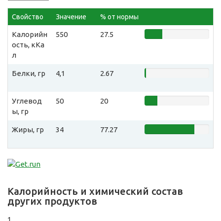
Свойство
Значение
% от нормы
Калорийн
550
27.5
ость, кКа
л
Белки, гр
4,1
2.67
Углевод
50
20
ы, гр
Жиры, гр
34
77.27
Калорийность и химический состав
других продуктов
1