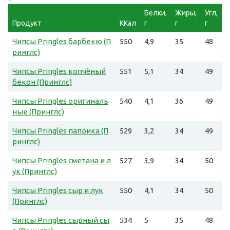
Белки,
Жиры,
Угл,
Продукт
ККал
г
г
г
Чипсы Pringles барбекю (П
550
4,9
35
48
ринглс)
Чипсы Pringles копчёный
551
5,1
34
49
бекон (Принглс)
Чипсы Pringles оригиналь
540
4,1
36
49
ные (Принглс)
Чипсы Pringles паприка (П
529
3,2
34
49
ринглс)
Чипсы Pringles сметана и л
527
3,9
34
50
ук (Принглс)
Чипсы Pringles сыр и лук
550
4,1
34
50
(Принглс)
Чипсы Pringles сырный сы
534
5
35
48