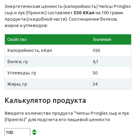
Энергетическая ценность (калорийность) Чипсы Pringles
сыр и лук (Принглс) составляет
550 ККал
на 100 грамм
продукта (съедобной части). Соотношение белков,
жиров и углеводов:
Свойство
Значение
Калорийность, кКал
550
Белки, гр
4,1
Углеводы, гр
50
Жиры, гр
34
Калькулятор продукта
Введите количество продукта "Чипсы Pringles сыр и лук
(Принглс)" для подсчета его пищевой ценности