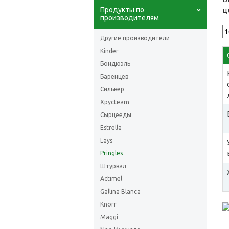
Продукты по
ц
производителям
Другие производители
Kinder
Бондюэль
Баренцев
Сильвер
Хрусteam
Сырцееды
Estrella
Lays
Pringles
Штурвал
Actimel
Gallina Blanca
Knorr
Maggi