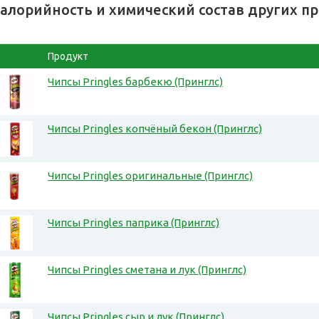
алорийность и химический состав других п
Продукт
Чипсы Pringles барбекю (Принглс)
Чипсы Pringles копчёный бекон (Принглс)
Чипсы Pringles оригинальные (Принглс)
Чипсы Pringles паприка (Принглс)
Чипсы Pringles сметана и лук (Принглс)
Чипсы Pringles сыр и лук (Принглс)