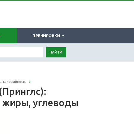
Ь
ТРЕНИРОВКИ
НАЙТИ
es: калорийность
(Принглс):
, жиры, углеводы