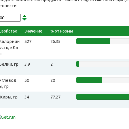
енности
Свойство
Значение
% от нормы
Калорийн
527
26.35
ость, кКа
л
Белки, гр
3,9
2
Углевод
50
20
ы, гр
Жиры, гр
34
77.27