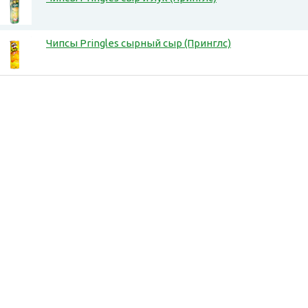
Чипсы Pringles сырный сыр (Принглс)