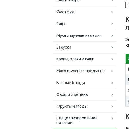
Сыр и творог
Фастфуд
К
Яйца
л
Мука и мучные изделия
Э
К
Закуски
Крупы, злаки и каши
Мясо и мясные продукты
Вторые блюда
Овощи и зелень
Фрукты и ягоды
Специализированное
питание
В