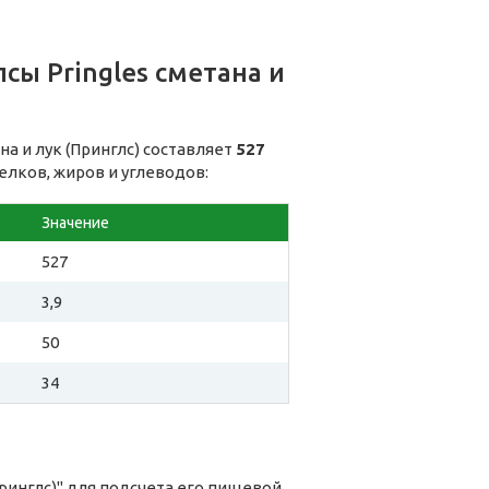
сы Pringles сметана и
на и лук (Принглс) составляет
527
елков, жиров и углеводов:
Значение
527
3,9
50
34
Принглс)" для подсчета его пищевой