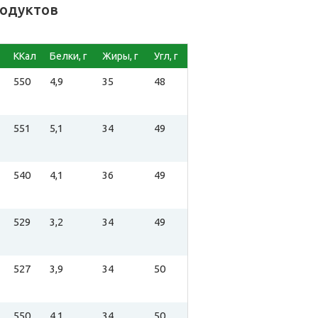
родуктов
ККал
Белки, г
Жиры, г
Угл, г
550
4,9
35
48
551
5,1
34
49
540
4,1
36
49
529
3,2
34
49
527
3,9
34
50
550
4,1
34
50