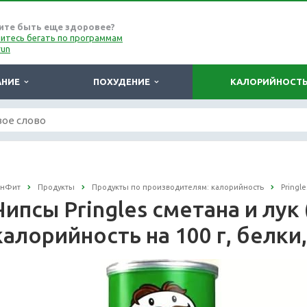
ите быть еще здоровее?
итесь бегать по программам
run
АНИЕ
ПОХУДЕНИЕ
КАЛОРИЙНОСТ
онФит
Продукты
Продукты по производителям: калорийность
Pringl
Чипсы Pringles сметана и лук 
калорийность на 100 г, белки