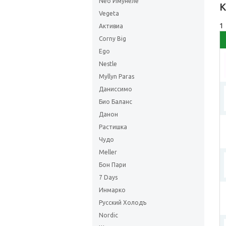
Neo Имунеле
К
Vegeta
1
Активиа
Corny Big
Ego
Nestle
Myllyn Paras
Даниссимо
Био Баланс
Данон
Растишка
Чудо
Meller
Бон Пари
7 Days
Инмарко
Русский Холодъ
Nordic