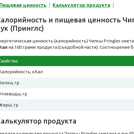
Пищевая ценность
Калькулятор продукта
алорийность и пищевая ценность Чип
ук (Принглс)
нергетическая ценность (калорийность) Чипсы Pringles смета
Кал
на 100 грамм продукта (съедобной части). Соотношение б
Свойство
Калорийность, кКал
Белки, гр
Углеводы, гр
Жиры, гр
Калькулятор продукта
ведите количество продукта "Чипсы Pringles сметана и лук (