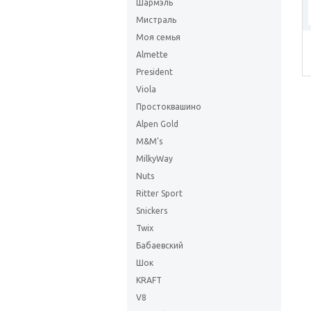
Шармэль
Мистраль
Моя семья
Almette
President
Viola
Простоквашино
Alpen Gold
M&M's
MilkyWay
Nuts
Ritter Sport
Snickers
Twix
Бабаевский
Шок
KRAFT
V8