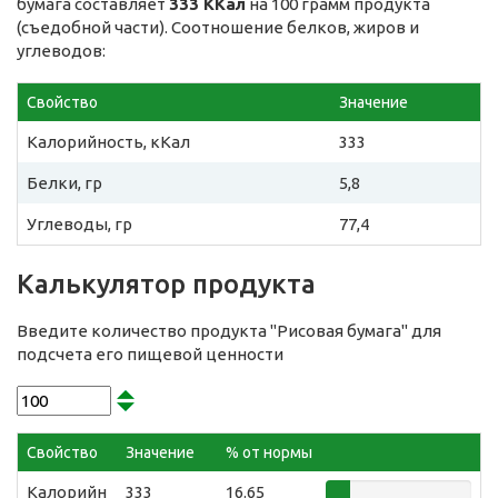
бумага составляет
333 ККал
на 100 грамм продукта
(съедобной части). Соотношение белков, жиров и
углеводов:
Свойство
Значение
Калорийность, кКал
333
Белки, гр
5,8
Углеводы, гр
77,4
Калькулятор продукта
Введите количество продукта "Рисовая бумага" для
подсчета его пищевой ценности
Свойство
Значение
% от нормы
Калорийн
333
16.65