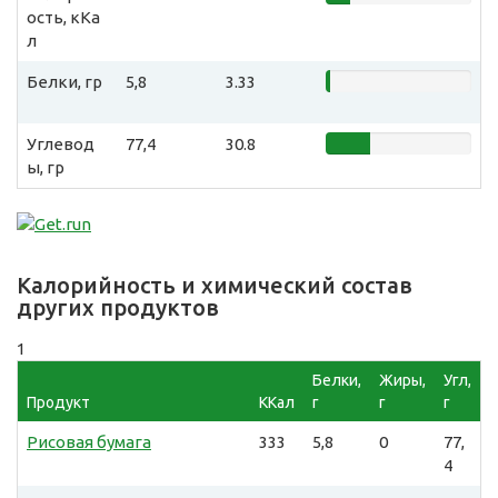
ость, кКа
л
Белки, гр
5,8
3.33
Углевод
77,4
30.8
ы, гр
Калорийность и химический состав
других продуктов
1
Белки,
Жиры,
Угл,
Продукт
ККал
г
г
г
Рисовая бумага
333
5,8
0
77,
4