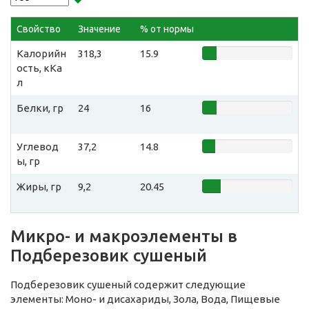
Свойство
Значение
% от нормы
Калорийн
318,3
15.9
ость, кКа
л
Белки, гр
24
16
Углевод
37,2
14.8
ы, гр
Жиры, гр
9,2
20.45
Микро- и макроэлементы в
Подберезовик сушеный
Подберезовик сушеный содержит следующие
элементы: Моно- и дисахариды, Зола, Вода, Пищевые