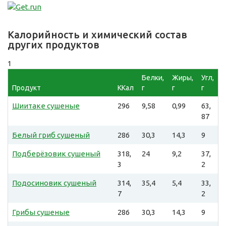
Калорийность и химический состав
других продуктов
1
Белки,
Жиры,
Угл,
Продукт
ККал
г
г
г
Шиитаке сушеные
296
9,58
0,99
63,
87
Белый гриб сушеный
286
30,3
14,3
9
Подберёзовик сушеный
318,
24
9,2
37,
3
2
Подосиновик сушеный
314,
35,4
5,4
33,
7
2
Грибы сушеные
286
30,3
14,3
9