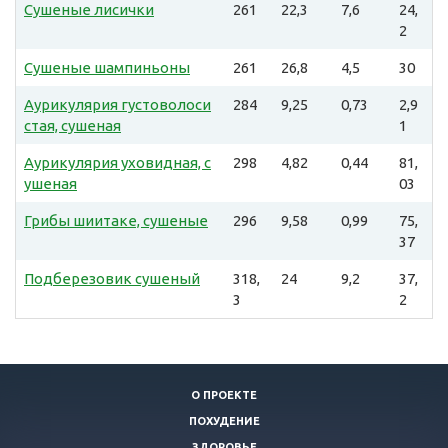
Сушеные лисички
261
22,3
7,6
24,
2
Сушеные шампиньоны
261
26,8
4,5
30
Аурикулярия густоволоси
284
9,25
0,73
2,9
стая, сушеная
1
Аурикулярия уховидная, с
298
4,82
0,44
81,
ушеная
03
Грибы шиитаке, сушеные
296
9,58
0,99
75,
37
Подберезовик сушеный
318,
24
9,2
37,
3
2
О ПРОЕКТЕ
ПОХУДЕНИЕ
ЗДОРОВЬЕ