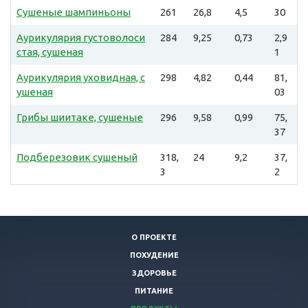
Сушеные шампиньоны
261
26,8
4,5
30
Аурикулярия густоволоси
284
9,25
0,73
2,9
стая, сушеная
1
Аурикулярия уховидная, с
298
4,82
0,44
81,
ушеная
03
Грибы шиитаке, сушеные
296
9,58
0,99
75,
37
Подберезовик сушеный
318,
24
9,2
37,
3
2
О ПРОЕКТЕ
ПОХУДЕНИЕ
ЗДОРОВЬЕ
ПИТАНИЕ