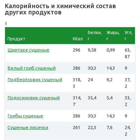
Калорийность и химический состав
других продуктов
1
Белки,
Жиры,
Угл,
Продукт
ККал
г
г
г
Шиитаке сушеные
296
9,58
0,99
63,
87
Белый гриб сушеный
286
30,3
14,3
9
Подберёзовик сушеный
318,
24
9,2
37,
3
2
Подосиновик сушеный
314,
35,4
5,4
33,
7
2
Грибы сушеные
286
30,3
14,3
9
Сушеные лисички
261
22,3
7,6
24,
2