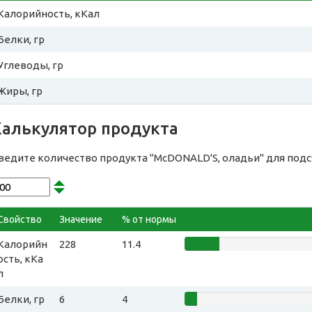
Калорийность, кКал
Белки, гр
Углеводы, гр
Жиры, гр
Калькулятор продукта
ведите количество продукта "McDONALD'S, оладьи" для под
Свойство
Значение
% от нормы
Калорийн
228
11.4
ость, кКа
л
Белки, гр
6
4