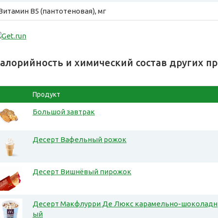
Витамин B5 (пантотеновая), мг
алорийность и химический состав других п
Продукт
Большой завтрак
Десерт Вафельный рожок
Десерт Вишнёвый пирожок
Десерт Макфлурри Де Люкс карамельно-шоколадн
ый