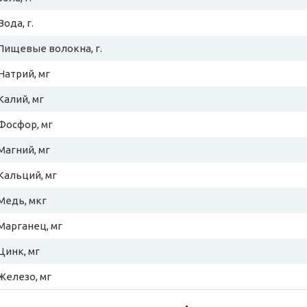
Вода, г.
Пищевые волокна, г.
Натрий, мг
Калий, мг
Фосфор, мг
Магний, мг
Кальций, мг
Медь, мкг
Марганец, мг
Цинк, мг
Железо, мг