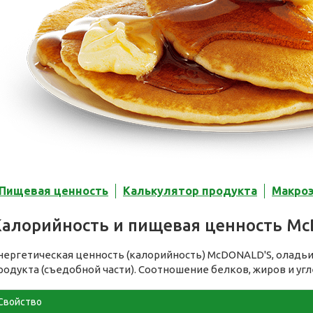
Пищевая ценность
Калькулятор продукта
Макро
Калорийность и пищевая ценность Mc
нергетическая ценность (калорийность) McDONALD'S, оладь
родукта (съедобной части). Соотношение белков, жиров и уг
Свойство