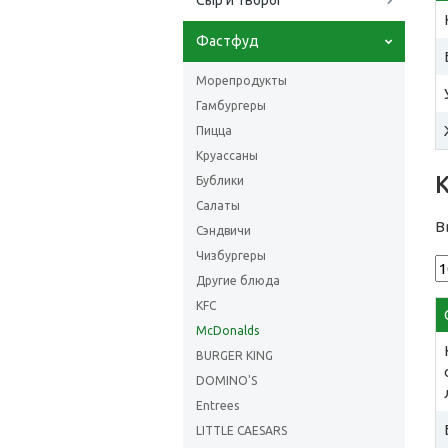
Сыр и творог
Фастфуд
Морепродукты
Гамбургеры
Пицца
Круассаны
Бублики
Салаты
В
Сэндвичи
Чизбургеры
Другие блюда
KFC
McDonalds
BURGER KING
DOMINO'S
Entrees
LITTLE CAESARS