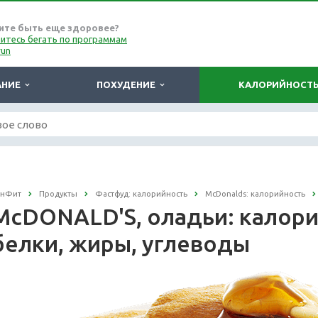
ите быть еще здоровее?
итесь бегать по программам
run
АНИЕ
ПОХУДЕНИЕ
КАЛОРИЙНОСТ
онФит
Продукты
Фастфуд: калорийность
McDonalds: калорийность
McDONALD'S, оладьи: калорий
белки, жиры, углеводы