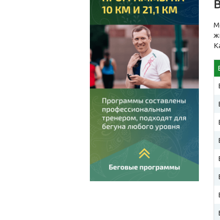
M
ж
К