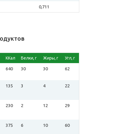
0,711
родуктов
ККал
Белки, г
Жиры, г
Угл, г
640
30
30
62
135
3
4
22
230
2
12
29
375
6
10
60