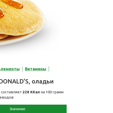
элементы
Витамины
DONALD'S, оладьи
и составляет
228 ККал
на 100 грамм
леводов:
Значение