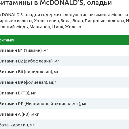
Витамины в McDONALD'S, оладьи
cDONALD'S, оладьи содержит следующие витамины: Моно- и
ирные кислоты, Холестерин, Зола, Вода, Пищевые волокна, Н
альций, Медь, Марганец, Цинк, Железо.
Витамин
Витамин B1 (тиамин), мг
Витамин B2 (рибофлавин), мг
Витамин B6 (пиридоксин), мг
Витамин B9 (фолиевая), мкг
Витамин E (ТЭ), мг
Витамин PP (Ниациновый эквивалент), мг
Витамин A (РЭ), мкг
Бэта-каротин, мг