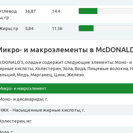
Углевод
36,87
14.4
ы, гр
Жиры, гр
5,84
11.36
Микро- и макроэлементы в McDONALD
cDONALD'S, оладьи содержит следующие элементы: Моно- и
ирные кислоты, Холестерин, Зола, Вода, Пищевые волокна, Н
альций, Медь, Марганец, Цинк, Железо.
Микро- и макроэлемент
Моно- и дисахариды, г.
НЖК - Насыщенные жирные кислоты, г.
Холестерин, мг
Зола, г.