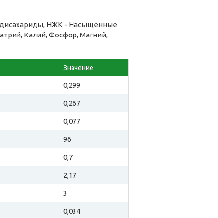
 дисахариды, НЖК - Насыщенные
атрий, Калий, Фосфор, Магний,
Значение
0,299
0,267
0,077
96
0,7
2,17
3
0,034