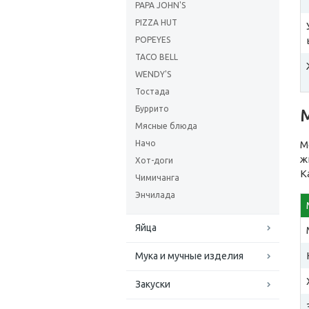
PAPA JOHN'S
PIZZA HUT
POPEYES
TACO BELL
WENDY'S
Тостада
Буррито
Мясные блюда
Начо
M
ж
Хот-доги
К
Чимичанга
Энчилада
Яйца
Мука и мучные изделия
Закуски