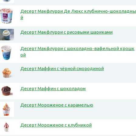
Десерт Макфлурри Де Люкс клубнично-шоколадны
й
Десерт Макфлурри с рисовыми шариками
Десерт Макфлурри с шоколадно-вафельной крошк
ой
Десерт Маффин с чёрной смородиной
Десерт Маффин с шоколадом
Десерт Мороженое с карамелью
Десерт Мороженое с клубникой