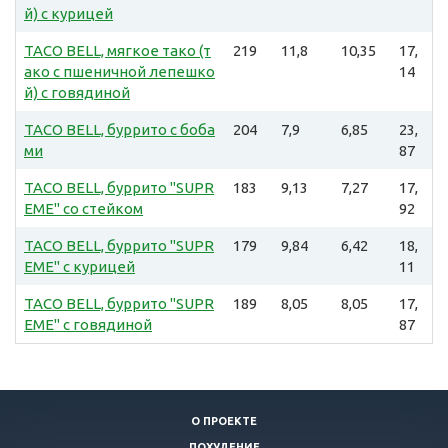
й) с курицей
TACO BELL, мягкое тако (т
219
11,8
10,35
17,
ако с пшеничной лепешко
14
й) с говядиной
TACO BELL, буррито с боба
204
7,9
6,85
23,
ми
87
TACO BELL, буррито "SUPR
183
9,13
7,27
17,
EME" со стейком
92
TACO BELL, буррито "SUPR
179
9,84
6,42
18,
EME" с курицей
11
TACO BELL, буррито "SUPR
189
8,05
8,05
17,
EME" с говядиной
87
О ПРОЕКТЕ
ПОХУДЕНИЕ