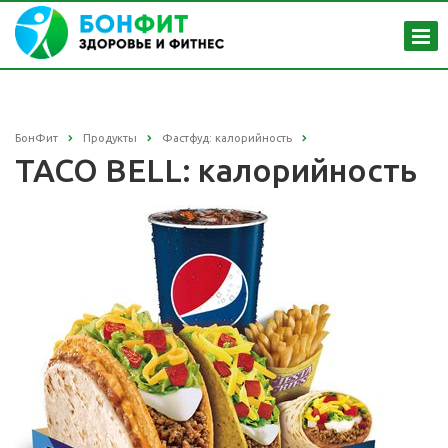
БонФит
Продукты
Фастфуд: калорийность
TACO BELL: калорийность