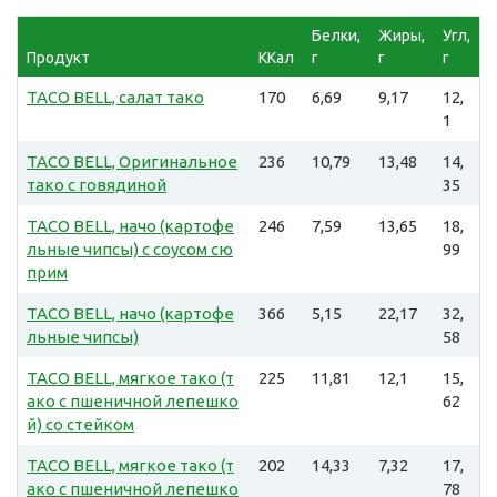
Белки,
Жиры,
Угл,
Продукт
ККал
г
г
г
TACO BELL, салат тако
170
6,69
9,17
12,
1
TACO BELL, Оригинальное
236
10,79
13,48
14,
тако с говядиной
35
TACO BELL, начо (картофе
246
7,59
13,65
18,
льные чипсы) с соусом сю
99
прим
TACO BELL, начо (картофе
366
5,15
22,17
32,
льные чипсы)
58
TACO BELL, мягкое тако (т
225
11,81
12,1
15,
ако с пшеничной лепешко
62
й) со стейком
TACO BELL, мягкое тако (т
202
14,33
7,32
17,
ако с пшеничной лепешко
78