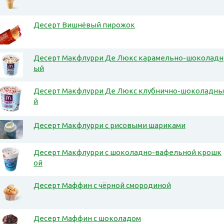
Десерт Вишнёвый пирожок
Десерт Макфлурри Де Люкс карамельно-шоколадн
ый
Десерт Макфлурри Де Люкс клубнично-шоколадны
й
Десерт Макфлурри с рисовыми шариками
Десерт Макфлурри с шоколадно-вафельной крошк
ой
Десерт Маффин с чёрной смородиной
Десерт Маффин с шоколадом