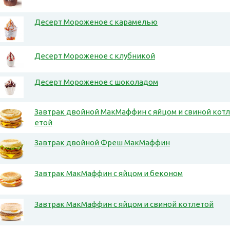
Десерт Мороженое с карамелью
Десерт Мороженое с клубникой
Десерт Мороженое с шоколадом
Завтрак двойной МакМаффин с яйцом и свиной котл
етой
Завтрак двойной Фреш МакМаффин
Завтрак МакМаффин с яйцом и беконом
Завтрак МакМаффин с яйцом и свиной котлетой