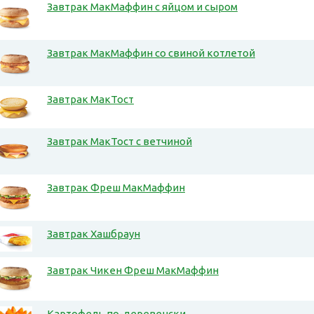
Завтрак МакМаффин с яйцом и сыром
Завтрак МакМаффин со свиной котлетой
Завтрак МакТост
Завтрак МакТост с ветчиной
Завтрак Фреш МакМаффин
Завтрак Хашбраун
Завтрак Чикен Фреш МакМаффин
Картофель по-деревенски