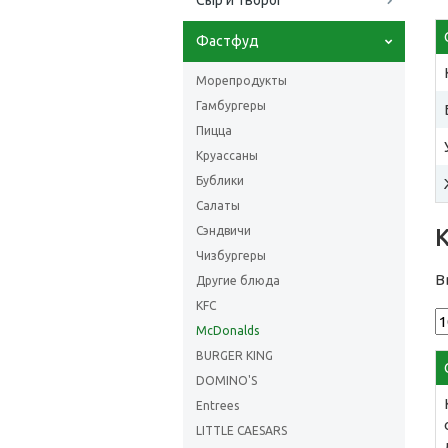
Сыр и творог
Фастфуд
Морепродукты
Гамбургеры
Пицца
Круассаны
Бублики
Салаты
Сэндвичи
Чизбургеры
В
Другие блюда
KFC
McDonalds
BURGER KING
DOMINO'S
Entrees
LITTLE CAESARS