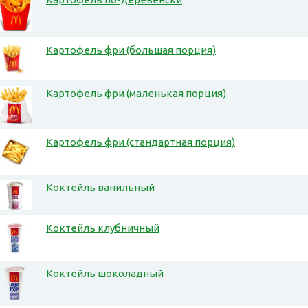
Картофель фри (большая порция)
Картофель фри (маленькая порция)
Картофель фри (стандартная порция)
Коктейль ванильный
Коктейль клубничный
Коктейль шоколадный