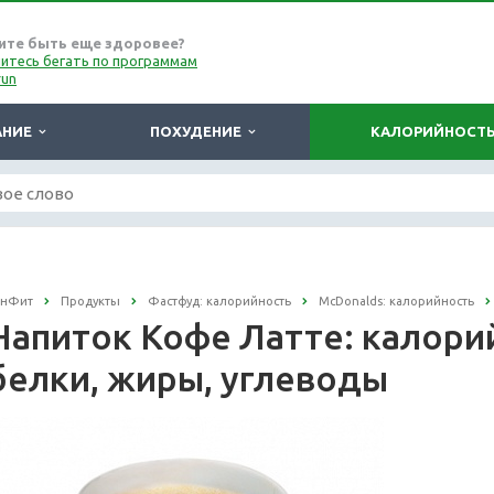
ите быть еще здоровее?
итесь бегать по программам
run
АНИЕ
ПОХУДЕНИЕ
КАЛОРИЙНОСТ
онФит
Продукты
Фастфуд: калорийность
McDonalds: калорийность
Напиток Кофе Латте: калорий
белки, жиры, углеводы