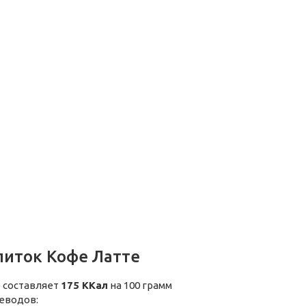
питок Кофе Латте
е составляет
175 ККал
на 100 грамм
леводов: