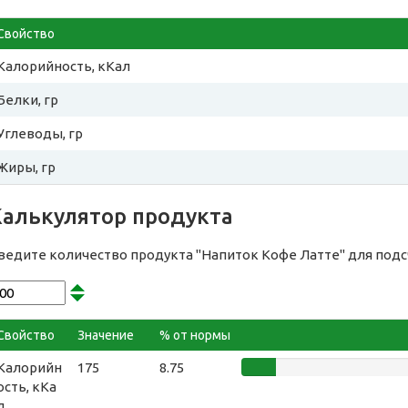
Свойство
Калорийность, кКал
Белки, гр
Углеводы, гр
Жиры, гр
Калькулятор продукта
ведите количество продукта "Напиток Кофе Латте" для под
Свойство
Значение
% от нормы
Калорийн
175
8.75
ость, кКа
л