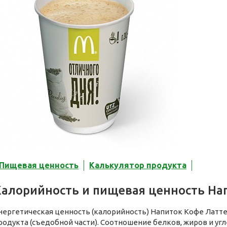
Пищевая ценность
Калькулятор продукта
Калорийность и пищевая ценность На
нергетическая ценность (калорийность) Напиток Кофе Латт
родукта (съедобной части). Соотношение белков, жиров и уг