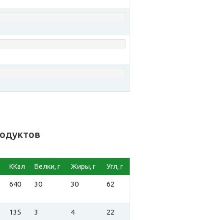
родуктов
ККал
Белки, г
Жиры, г
Угл, г
640
30
30
62
135
3
4
22