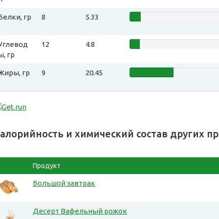
Белки, гр
8
5.33
Углевод
12
4.8
ы, гр
Жиры, гр
9
20.45
алорийность и химический состав других п
Продукт
Большой завтрак
Десерт Вафельный рожок