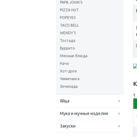
PAPA JOHN'S
PIZZA HUT
POPEYES
TACO BELL
WENDY'S
Тостада
Буррито
Мясные блюда
Начо
Хот-доги
Чимичанга
К
Энчилада
1
Яйца
Мука и мучные изделия
Закуски