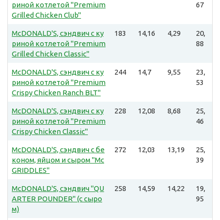
риной котлетой "Premium
67
Grilled Chicken Club"
McDONALD'S, сэндвич с ку
183
14,16
4,29
20,
риной котлетой "Premium
88
Grilled Chicken Classic"
McDONALD'S, сэндвич с ку
244
14,7
9,55
23,
риной котлетой "Premium
53
Crispy Chicken Ranch BLT"
McDONALD'S, сэндвич с ку
228
12,08
8,68
25,
риной котлетой "Premium
46
Crispy Chicken Classic"
McDONALD'S, сэндвич с бе
272
12,03
13,19
25,
коном, яйцом и сыром "Mc
39
GRIDDLES"
McDONALD'S, сэндвич "QU
258
14,59
14,22
19,
ARTER POUNDER" (с сыро
95
м)