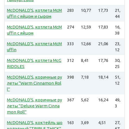
McDONALD'S, котлета McM
283
10,77
17,73
21,
uffin с яйцом и сыром
44
McDONALD'S, котлета McM
274
12,59
17,83
16,
uffin с яйцом
38
McDONALD'S, котлета McM
333
12,66
21,06
23,
uffin
12
McDONALD'S, котлета McG
312
8,41
17,76
30,
RIDDLES
25
McDONALD'S, коричные ру
398
7,18
18,14
51,
леты "Warm Cinnamon Rol
12
l"
McDONALD'S, коричные ру
367
5,62
16,24
49,
леты "Deluxe Warm Cinna
3
mon Roll"
McDONALD'S, коктейль шо
163
3,69
4,51
27,
коладный "TRIPLE THICK"
67