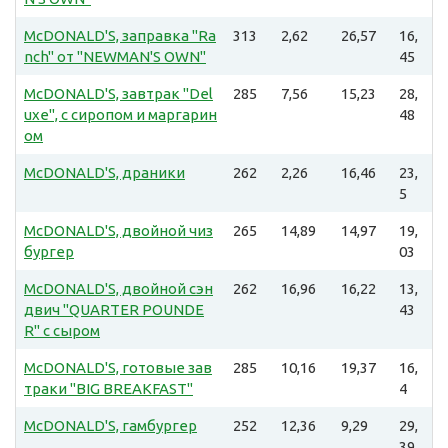
McDONALD'S, заправка "Ra
313
2,62
26,57
16,
nch" от "NEWMAN'S OWN"
45
McDONALD'S, завтрак "Del
285
7,56
15,23
28,
uxe", с сиропом и маргарин
48
ом
McDONALD'S, драники
262
2,26
16,46
23,
5
McDONALD'S, двойной чиз
265
14,89
14,97
19,
бургер
03
McDONALD'S, двойной сэн
262
16,96
16,22
13,
двич "QUARTER POUNDE
43
R" с сыром
McDONALD'S, готовые зав
285
10,16
19,37
16,
траки "BIG BREAKFAST"
4
McDONALD'S, гамбургер
252
12,36
9,29
29,
39