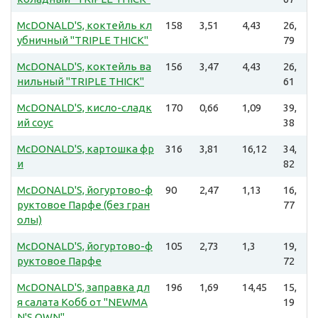
McDONALD'S, коктейль кл
158
3,51
4,43
26,
убничный "TRIPLE THICK"
79
McDONALD'S, коктейль ва
156
3,47
4,43
26,
нильный "TRIPLE THICK"
61
McDONALD'S, кисло-сладк
170
0,66
1,09
39,
ий соус
38
McDONALD'S, картошка фр
316
3,81
16,12
34,
и
82
McDONALD'S, йогуртово-ф
90
2,47
1,13
16,
руктовое Парфе (без гран
77
олы)
McDONALD'S, йогуртово-ф
105
2,73
1,3
19,
руктовое Парфе
72
McDONALD'S, заправка дл
196
1,69
14,45
15,
я салата Кобб от "NEWMA
19
N'S OWN"