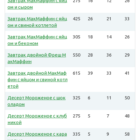
Завтрак МакМаффин с яйц
275
16
12
26
ом и сыром
Завтрак МакМаффин с яйц
425
26
21
33
ом и свиной котлетой
Завтрак МакМаффин с яйц
305
18
14
26
ом и беконом
Завтрак двойной Фреш М
550
28
36
29
акМаффин
Завтрак двойной МакМаф
615
39
33
41
фин с яйцом и свиной котл
етой
Десерт Мороженое с шок
325
6
11
50
оладом
Десерт Мороженое с клуб
275
5
7
48
никой
Десерт Мороженое с кара
335
5
9
58