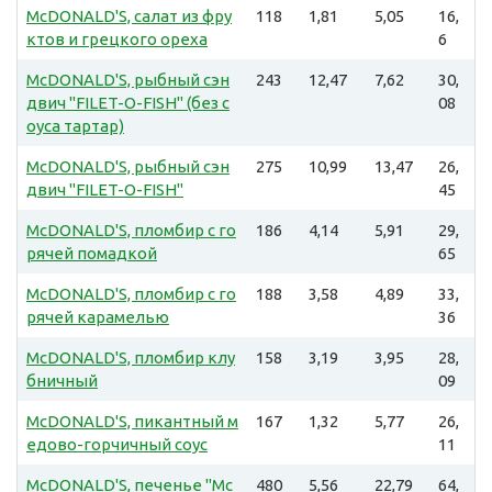
McDONALD'S, салат из фру
118
1,81
5,05
16,
ктов и грецкого ореха
6
McDONALD'S, рыбный сэн
243
12,47
7,62
30,
двич "FILET-O-FISH" (без с
08
оуса тартар)
McDONALD'S, рыбный сэн
275
10,99
13,47
26,
двич "FILET-O-FISH"
45
McDONALD'S, пломбир с го
186
4,14
5,91
29,
рячей помадкой
65
McDONALD'S, пломбир с го
188
3,58
4,89
33,
рячей карамелью
36
McDONALD'S, пломбир клу
158
3,19
3,95
28,
бничный
09
McDONALD'S, пикантный м
167
1,32
5,77
26,
едово-горчичный соус
11
McDONALD'S, печенье "Mc
480
5,56
22,79
64,