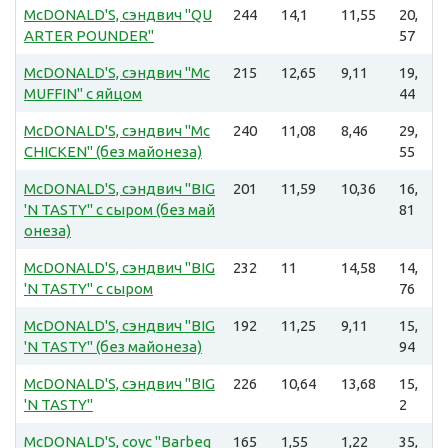
McDONALD'S, сэндвич "QU
244
14,1
11,55
20,
ARTER POUNDER"
57
McDONALD'S, сэндвич "Mc
215
12,65
9,11
19,
MUFFIN" с яйцом
44
McDONALD'S, сэндвич "Mc
240
11,08
8,46
29,
CHICKEN" (без майонеза)
55
McDONALD'S, сэндвич "BIG
201
11,59
10,36
16,
'N TASTY" с сыром (без май
81
онеза)
McDONALD'S, сэндвич "BIG
232
11
14,58
14,
'N TASTY" с сыром
76
McDONALD'S, сэндвич "BIG
192
11,25
9,11
15,
'N TASTY" (без майонеза)
94
McDONALD'S, сэндвич "BIG
226
10,64
13,68
15,
'N TASTY"
2
McDONALD'S, соус "Barbeq
165
1,55
1,22
35,