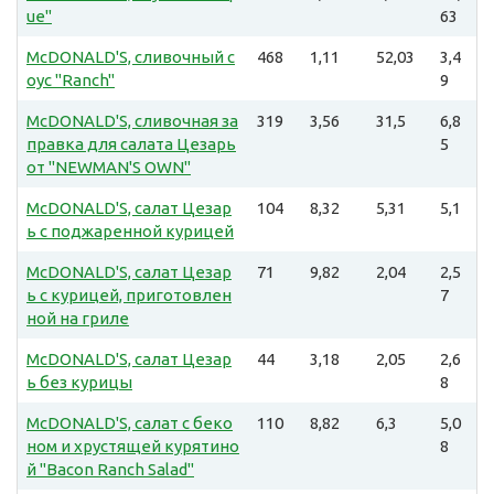
ue"
63
McDONALD'S, сливочный с
468
1,11
52,03
3,4
оус "Ranch"
9
McDONALD'S, сливочная за
319
3,56
31,5
6,8
правка для салата Цезарь
5
от "NEWMAN'S OWN"
McDONALD'S, салат Цезар
104
8,32
5,31
5,1
ь с поджаренной курицей
McDONALD'S, салат Цезар
71
9,82
2,04
2,5
ь с курицей, приготовлен
7
ной на гриле
McDONALD'S, салат Цезар
44
3,18
2,05
2,6
ь без курицы
8
McDONALD'S, салат с беко
110
8,82
6,3
5,0
ном и хрустящей курятино
8
й "Bacon Ranch Salad"