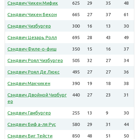
Сэндвич Чикен Мифик
625
29
35
48
Сэндвич Чикен Бекон
665
27
37
61
Сэндвич Чизбургер
300
16
13
30
Сэндвич Цезарь Ролл
695
28
43
49
Сэндвич Филе-о-фиш
350
15
16
37
Сэндвич Роял Чизбургер
505
32
27
34
Сэндвич Роял Де Люкс
495
27
27
36
Сэндвич Макчикен
390
19
18
38
Сэндвич Двойной Чизбург
440
27
23
31
ер
Сэндвич Гамбургер
255
13
9
30
Сэндвич Биф а-ля Рус
580
29
31
44
Сэндвич Биг Тейсти
850
48
51
50