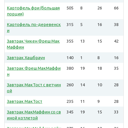
Картофель фри (большая
505
8
26
66
порция)
Картофель по-деревенск
315
5
16
38
и
Завтрак Чикен Фреш Мак
355
13
15
42
Маффин
Завтрак Хашбраун
140
1
8
16
Завтрак Фреш МакМаффи
380
19
18
35
н
Завтрак МакТост с ветчин
260
14
10
28
ой
Завтрак МакТост
235
11
9
28
Завтрак МакМаффин со св
345
19
15
33
иной котлетой