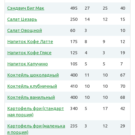
Сэндвич Биг Мак
495
27
25
40
Салат Цезарь
250
14
12
15
Салат Овощной
60
3
10
Напиток Кофе Латте
175
8
9
12
Напиток Кофе Глясе
125
4
3
19
Напиток Капучино
105
5
5
7
Коктейль шоколадный
400
11
10
67
Коктейль клубничный
410
10
10
70
Коктейль ванильный
400
10
10
68
Картофель фри (стандарт
340
5
17
42
ная порция)
Картофель фри (маленька
235
3
12
29
я порция)