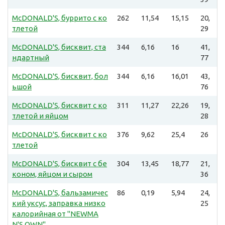
McDONALD'S, буррито с ко
262
11,54
15,15
20,
тлетой
29
McDONALD'S, бисквит, ста
344
6,16
16
41,
ндартный
77
McDONALD'S, бисквит, бол
344
6,16
16,01
43,
ьшой
76
McDONALD'S, бисквит с ко
311
11,27
22,26
19,
тлетой и яйцом
28
McDONALD'S, бисквит с ко
376
9,62
25,4
26
тлетой
McDONALD'S, бисквит с бе
304
13,45
18,77
21,
коном, яйцом и сыром
36
McDONALD'S, бальзамичес
86
0,19
5,94
24,
кий уксус, заправка низко
25
калорийная от "NEWMA
N'S OWN"