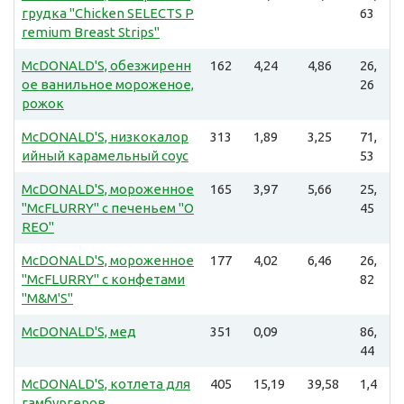
грудка "Chicken SELECTS P
63
remium Breast Strips"
McDONALD'S, обезжиренн
162
4,24
4,86
26,
ое ванильное мороженое,
26
рожок
McDONALD'S, низкокалор
313
1,89
3,25
71,
ийный карамельный соус
53
McDONALD'S, мороженное
165
3,97
5,66
25,
"McFLURRY" с печеньем "O
45
REO"
McDONALD'S, мороженное
177
4,02
6,46
26,
"McFLURRY" с конфетами
82
"M&M'S"
McDONALD'S, мед
351
0,09
86,
44
McDONALD'S, котлета для
405
15,19
39,58
1,4
гамбургеров