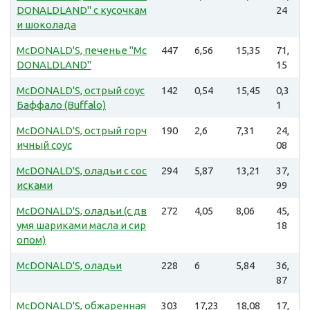
DONALDLAND" с кусочкам
24
и шоколада
McDONALD'S, печенье "Mc
447
6,56
15,35
71,
DONALDLAND"
15
McDONALD'S, острый соус
142
0,54
15,45
0,3
Баффало (Buffalo)
1
McDONALD'S, острый горч
190
2,6
7,31
24,
ичный соус
08
McDONALD'S, оладьи с сос
294
5,87
13,21
37,
исками
99
McDONALD'S, оладьи (с дв
272
4,05
8,06
45,
умя шариками масла и сир
18
опом)
McDONALD'S, оладьи
228
6
5,84
36,
87
McDONALD'S, обжаренная
303
17,23
18,08
17,