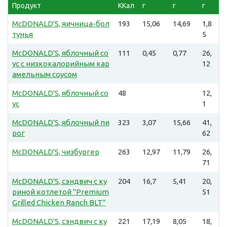
Продукт
ККал
г
г
г
McDONALD'S, яичница-бол
193
15,06
14,69
1,8
тунья
5
McDONALD'S, яблочный со
111
0,45
0,77
26,
ус с низкокалорийным кар
12
амельным соусом
McDONALD'S, яблочный со
48
12,
ус
1
McDONALD'S, яблочный пи
323
3,07
15,66
41,
рог
62
McDONALD'S, чизбургер
263
12,97
11,79
26,
71
McDONALD'S, сэндвич с ку
204
16,7
5,41
20,
риной котлетой "Premium
51
Grilled Chicken Ranch BLT"
McDONALD'S, сэндвич с ку
221
17,19
8,05
18,