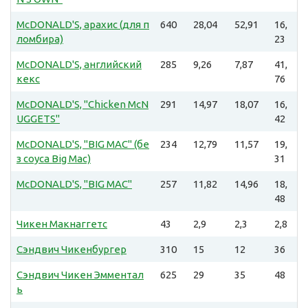
McDONALD'S, арахис (для п
640
28,04
52,91
16,
ломбира)
23
McDONALD'S, английский
285
9,26
7,87
41,
кекс
76
McDONALD'S, "Chicken McN
291
14,97
18,07
16,
UGGETS"
42
McDONALD'S, "BIG MAC" (бе
234
12,79
11,57
19,
з соуса Big Mac)
31
McDONALD'S, "BIG MAC"
257
11,82
14,96
18,
48
Чикен Макнаггетс
43
2,9
2,3
2,8
Сэндвич Чикенбургер
310
15
12
36
Сэндвич Чикен Эмментал
625
29
35
48
ь