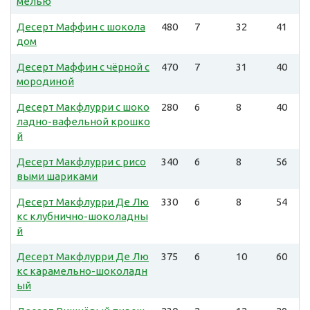
мелью
Десерт Маффин с шокола
480
7
32
41
дом
Десерт Маффин с чёрной с
470
7
31
40
мородиной
Десерт Макфлурри с шоко
280
6
8
40
ладно-вафельной крошко
й
Десерт Макфлурри с рисо
340
6
8
56
выми шариками
Десерт Макфлурри Де Лю
330
6
8
54
кс клубнично-шоколадны
й
Десерт Макфлурри Де Лю
375
6
10
60
кс карамельно-шоколадн
ый