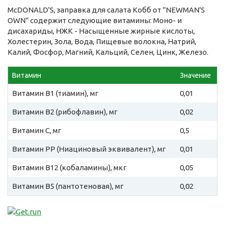
McDONALD'S, заправка для салата Кобб от "NEWMAN'S
OWN" содержит следующие витамины: Моно- и
дисахариды, НЖК - Насыщенные жирные кислоты,
Холестерин, Зола, Вода, Пищевые волокна, Натрий,
Калий, Фосфор, Магний, Кальций, Селен, Цинк, Железо.
Витамин
Значение
Витамин B1 (тиамин), мг
0,01
Витамин B2 (рибофлавин), мг
0,02
Витамин C, мг
0,5
Витамин PP (Ниациновый эквивалент), мг
0,01
Витамин B12 (кобаламины), мкг
0,05
Витамин B5 (пантотеновая), мг
0,02