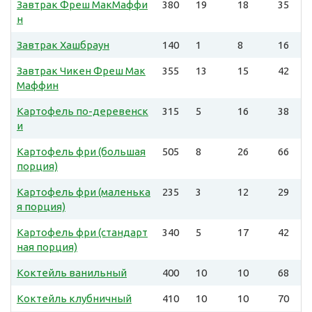
Завтрак Фреш МакМаффи
380
19
18
35
н
Завтрак Хашбраун
140
1
8
16
Завтрак Чикен Фреш Мак
355
13
15
42
Маффин
Картофель по-деревенск
315
5
16
38
и
Картофель фри (большая
505
8
26
66
порция)
Картофель фри (маленька
235
3
12
29
я порция)
Картофель фри (стандарт
340
5
17
42
ная порция)
Коктейль ванильный
400
10
10
68
Коктейль клубничный
410
10
10
70