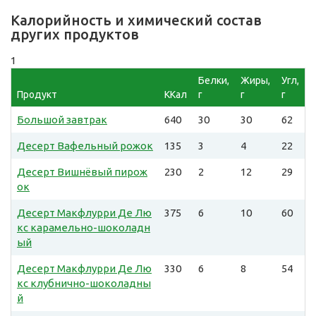
Калорийность и химический состав
других продуктов
1
Белки,
Жиры,
Угл,
Продукт
ККал
г
г
г
Большой завтрак
640
30
30
62
Десерт Вафельный рожок
135
3
4
22
Десерт Вишнёвый пирож
230
2
12
29
ок
Десерт Макфлурри Де Лю
375
6
10
60
кс карамельно-шоколадн
ый
Десерт Макфлурри Де Лю
330
6
8
54
кс клубнично-шоколадны
й