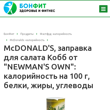
БонФит
Продукты
Фастфуд: калорийность
McDonalds: калорийность
McDONALD'S, заправка
для салата Кобб от
"NEWMAN'S OWN":
калорийность на 100 г,
белки, жиры, углеводы