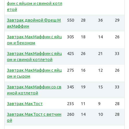
фин с яйцом и свиной котл
етой
Завтрак двойной Фреш М
550
28
36
29
акМаффин
Завтрак МакМаффин с яйц
305
18
14
26
ом и беконом
Завтрак МакМаффин с яйц
425
26
21
33
ом и свиной котлетой
Завтрак МакМаффин с яйц
275
16
12
26
ом и сыром
Завтрак МакМаффин со св
345
19
15
33
иной котлетой
Завтрак МакТост
235
11
9
28
Завтрак МакТост с ветчин
260
14
10
28
ой