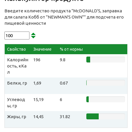
Введите количество продукта "McDONALD'S, заправка
для салата Кобб от "NEWMAN'S OWN"" для подсчета его
пищевой ценности
Свойство
Значение
% от нормы
Калорийн
196
9.8
ость, кКа
л
Белки, гр
1,69
0.67
Углевод
15,19
6
ы, гр
Жиры, гр
14,45
31.82