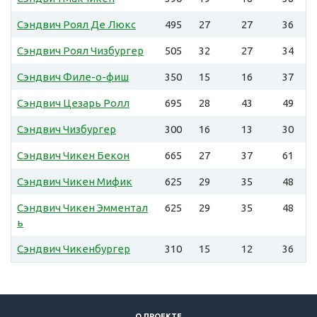
Сэндвич Роял Де Люкс
495
27
27
36
Сэндвич Роял Чизбургер
505
32
27
34
Сэндвич Филе-о-фиш
350
15
16
37
Сэндвич Цезарь Ролл
695
28
43
49
Сэндвич Чизбургер
300
16
13
30
Сэндвич Чикен Бекон
665
27
37
61
Сэндвич Чикен Мифик
625
29
35
48
Сэндвич Чикен Эмментал
625
29
35
48
ь
Сэндвич Чикенбургер
310
15
12
36
О ПРОЕКТЕ