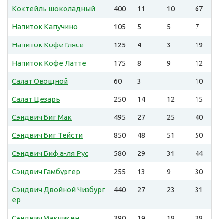
Коктейль шоколадный
400
11
10
67
Напиток Капучино
105
5
5
7
Напиток Кофе Глясе
125
4
3
19
Напиток Кофе Латте
175
8
9
12
Салат Овощной
60
3
10
Салат Цезарь
250
14
12
15
Сэндвич Биг Мак
495
27
25
40
Сэндвич Биг Тейсти
850
48
51
50
Сэндвич Биф а-ля Рус
580
29
31
44
Сэндвич Гамбургер
255
13
9
30
Сэндвич Двойной Чизбург
440
27
23
31
ер
Сэндвич Макчикен
390
19
18
38