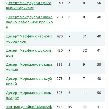
Десерт Макфлурри с рисо
340
6
8
56
выми шариками
Десерт Макфлурри с шоко
280
6
8
40
ладно-вафельной крошко
й
Десерт Маффин с чёрной с
470
7
31
40
мородиной
Десерт Маффин с шокола
480
7
32
41
дом
Десерт Мороженое с кара
335
5
9
58
мелью
Десерт Мороженое с клуб
275
5
7
48
никой
Десерт Мороженое с шок
325
6
11
50
оладом
Завтрак двойной МакМаф
615
39
33
41