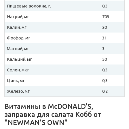
Пищевые волокна, г.
0,3
Натрий, мг
709
Калий, мг
20
Фосфор, мг
31
Магний, мг
3
Кальций, мг
50
Селен, мкг
0,3
Цинк, мг
0,3
Железо, мг
0,2
Витамины в McDONALD'S,
заправка для салата Кобб от
"NEWMAN'S OWN"