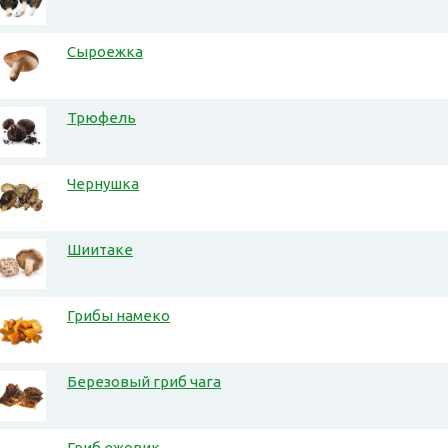
Сыроежка
Трюфель
Чернушка
Шиитаке
Грибы намеко
Березовый гриб чага
Гриб ежовик