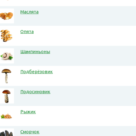
Маслята
Опята
Шампиньоны
Подберёзовик
Подосиновик
Рыжик
Сморчок