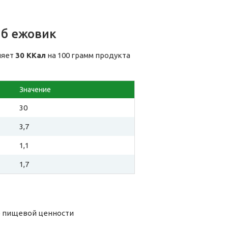
иб ежовик
ляет
30 ККал
на 100 грамм продукта
Значение
30
3,7
1,1
1,7
о пищевой ценности