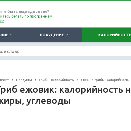
ите быть еще здоровее?
итесь бегать по программам
run
АНИЕ
ПОХУДЕНИЕ
КАЛОРИЙНОСТ
онФит
Продукты
Грибы: калорийность
Свежие грибы: калорийность
Гриб ежовик: калорийность на
жиры, углеводы