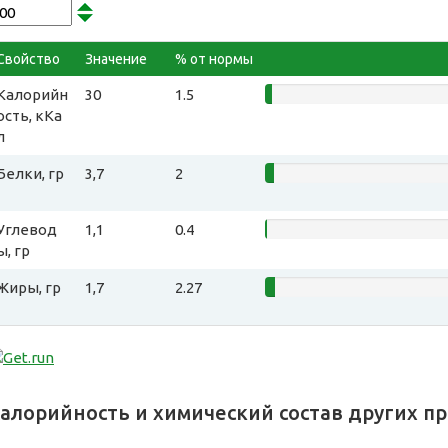
Свойство
Значение
% от нормы
Калорийн
30
1.5
ость, кКа
л
Белки, гр
3,7
2
Углевод
1,1
0.4
ы, гр
Жиры, гр
1,7
2.27
алорийность и химический состав других п