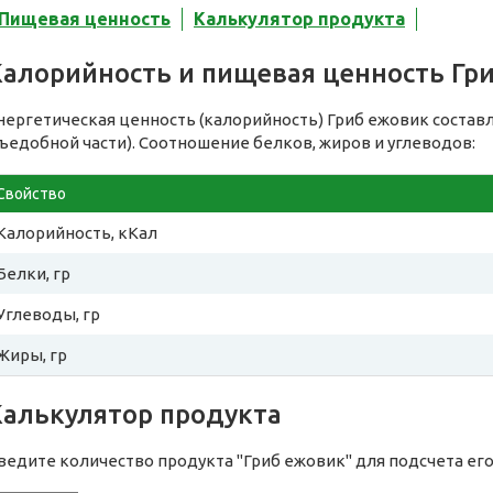
Пищевая ценность
Калькулятор продукта
Калорийность и пищевая ценность Гр
нергетическая ценность (калорийность) Гриб ежовик состав
съедобной части). Соотношение белков, жиров и углеводов:
Свойство
Калорийность, кКал
Белки, гр
Углеводы, гр
Жиры, гр
Калькулятор продукта
ведите количество продукта "Гриб ежовик" для подсчета ег