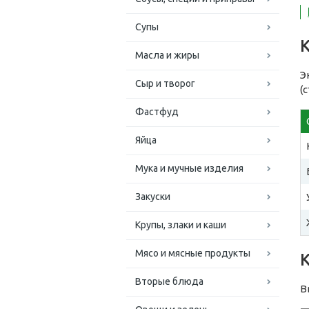
Супы
Масла и жиры
Э
Сыр и творог
(
Фастфуд
Яйца
Мука и мучные изделия
Закуски
Крупы, злаки и каши
Мясо и мясные продукты
Вторые блюда
В