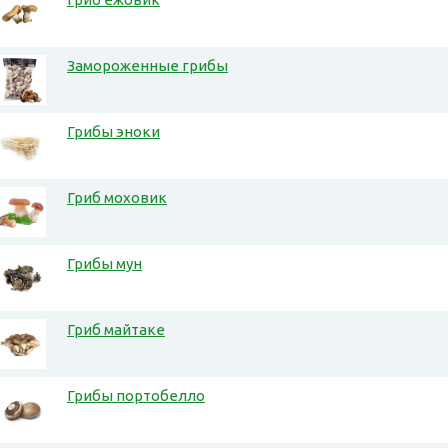
Замороженные грибы
Грибы эноки
Гриб моховик
Грибы мун
Гриб майтаке
Грибы портобелло