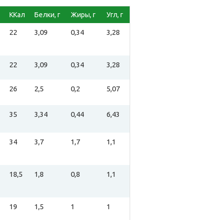
ККал
Белки, г
Жиры, г
Угл, г
22
3,09
0,34
3,28
22
3,09
0,34
3,28
26
2,5
0,2
5,07
35
3,34
0,44
6,43
34
3,7
1,7
1,1
18,5
1,8
0,8
1,1
19
1,5
1
1