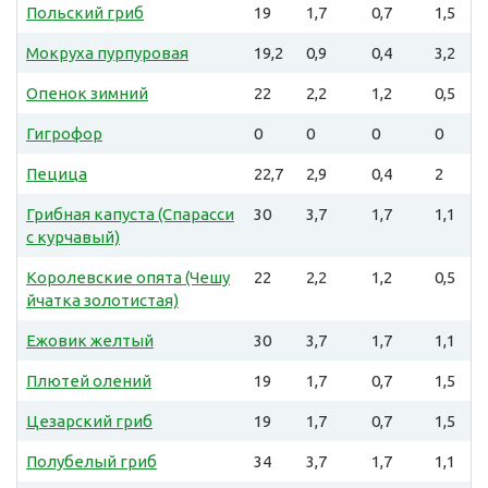
Польский гриб
19
1,7
0,7
1,5
Мокруха пурпуровая
19,2
0,9
0,4
3,2
Опенок зимний
22
2,2
1,2
0,5
Гигрофор
0
0
0
0
Пецица
22,7
2,9
0,4
2
Грибная капуста (Спарасси
30
3,7
1,7
1,1
с курчавый)
Королевские опята (Чешу
22
2,2
1,2
0,5
йчатка золотистая)
Ежовик желтый
30
3,7
1,7
1,1
Плютей олений
19
1,7
0,7
1,5
Цезарский гриб
19
1,7
0,7
1,5
Полубелый гриб
34
3,7
1,7
1,1