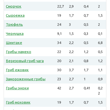
Сморчок
22,7
2,9
0,4
2
Сыроежка
19
1,7
0,7
1,5
Трюфель
24
3
0,5
2
Чернушка
9,1
1,5
0,3
0,1
Шиитаке
34
2,2
0,5
6,8
Грибы намеко
22
2,2
1,2
0,5
Березовый гриб чага
20
2,1
0,8
1,2
Гриб ежовик
30
3,7
1,7
1,1
Замороженные грибы
23
2,7
1
0,9
Грибы эноки
42
2,7
0,41
0,2
2
Гриб моховик
19
1,7
0,7
1,5