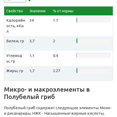
Свойство
Значение
% от нормы
Калорийн
34
1.7
ость, кКа
л
Белки, гр
3,7
2
Углевод
1,1
0.4
ы, гр
Жиры, гр
1,7
2.27
Микро- и макроэлементы в
Полубелый гриб
Полубелый гриб содержит следующие элементы: Моно-
и дисахариды, НЖК - Насыщенные жирные кислоты,