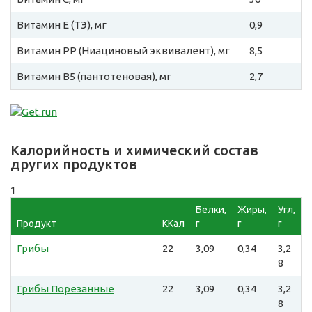
Витамин E (ТЭ), мг
0,9
Витамин PP (Ниациновый эквивалент), мг
8,5
Витамин B5 (пантотеновая), мг
2,7
Калорийность и химический состав
других продуктов
1
Белки,
Жиры,
Угл,
Продукт
ККал
г
г
г
Грибы
22
3,09
0,34
3,2
8
Грибы Порезанные
22
3,09
0,34
3,2
8