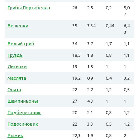
Грибы Портабелла
26
2,5
0,2
5,0
7
Вешенки
35
3,34
0,44
6,4
3
Белый гриб
34
3,7
1,7
1,1
Груздь
18,5
1,8
0,8
1,1
Лисички
19
1,5
1
1
Маслята
19,2
0,9
0,4
3,2
Опята
22
2,2
1,2
0,5
Шампиньоны
27
4,3
1
1
Подберёзовик
20
2,1
0,8
1,2
Подосиновик
22
3,3
0,5
1,2
Рыжик
22,3
1,9
0,8
2