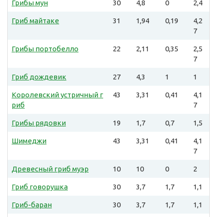
Грибы мун
30
4,8
0
2,4
Гриб майтаке
31
1,94
0,19
4,2
7
Грибы портобелло
22
2,11
0,35
2,5
7
Гриб дождевик
27
4,3
1
1
Королевский устричный г
43
3,31
0,41
4,1
риб
7
Грибы рядовки
19
1,7
0,7
1,5
Шимеджи
43
3,31
0,41
4,1
7
Древесный гриб муэр
10
10
0
2
Гриб говорушка
30
3,7
1,7
1,1
Гриб-баран
30
3,7
1,7
1,1