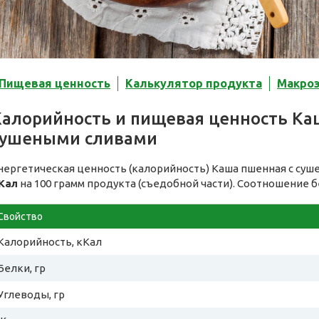
Пищевая ценность
Калькулятор продукта
Макро
Калорийность и пищевая ценность Ка
сушеными сливами
нергетическая ценность (калорийность) Каша пшенная с суш
Кал
на 100 грамм продукта (съедобной части). Соотношение б
Свойство
Калорийность, кКал
Белки, гр
Углеводы, гр