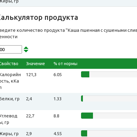
Жиры, гр
Калькулятор продукта
ведите количество продукта "Каша пшенная с сушеными сли
енности
Свойство
Значение
% от нормы
Калорийн
121,3
6.05
ость, кКа
л
Белки, гр
2,4
1.33
Углевод
22,7
8.8
ы, гр
Жиры, гр
2,9
4.55