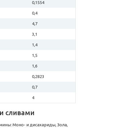
0,1554
0,4
4,7
3,1
1,4
1,5
1,6
0,2823
0,7
4
и сливами
ины: Моно- и дисахариды, Зола,