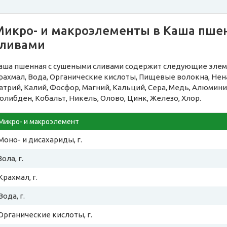
Микро- и макроэлементы в Каша пше
сливами
аша пшенная с сушеными сливами содержит следующие элеме
рахмал, Вода, Органические кислоты, Пищевые волокна, Н
атрий, Калий, Фосфор, Магний, Кальций, Сера, Медь, Алюминий
олибден, Кобальт, Никель, Олово, Цинк, Железо, Хлор.
Микро- и макроэлемент
Моно- и дисахариды, г.
Зола, г.
Крахмал, г.
Вода, г.
Органические кислоты, г.