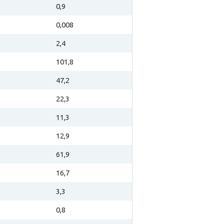
0,9
0,008
2,4
101,8
47,2
22,3
11,3
12,9
61,9
16,7
3,3
0,8