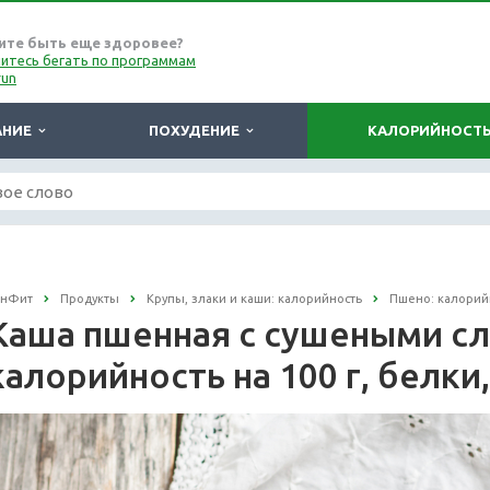
ите быть еще здоровее?
итесь бегать по программам
run
АНИЕ
ПОХУДЕНИЕ
КАЛОРИЙНОСТ
онФит
Продукты
Крупы, злаки и каши: калорийность
Пшено: калорий
Каша пшенная с сушеными сл
калорийность на 100 г, белки