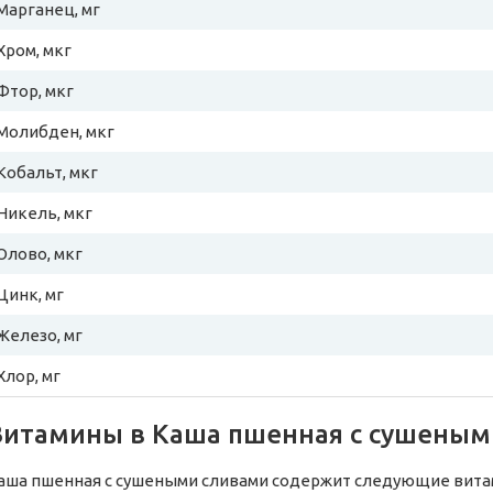
Марганец, мг
Хром, мкг
Фтор, мкг
Молибден, мкг
Кобальт, мкг
Никель, мкг
Олово, мкг
Цинк, мг
Железо, мг
Хлор, мг
Витамины в Каша пшенная с сушеным
аша пшенная с сушеными сливами содержит следующие витам