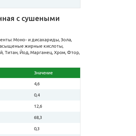
нная с сушеными
нты: Моно- и дисахариды, Зола,
енасыщеные жирные кислоты,
, Титан, Йод, Марганец, Хром, Фтор,
Значение
4,6
0,4
12,6
68,3
0,3