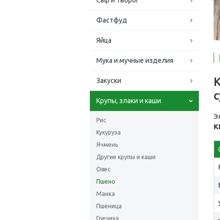
Сыр и творог
Фастфуд
Яйца
Мука и мучные изделия
Закуски
Крупы, злаки и каши
Э
Рис
К
Кукуруза
Ячмень
Другие крупы и каши
Овес
Пшено
Манка
Пшеница
Гречиха