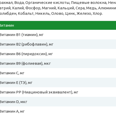
рахмал, Вода, Органические кислоты, Пищевые волокна, Н
атрий, Калий, Фосфор, Магний, Кальций, Сера, Медь, Алюминий
олибден, Кобальт, Никель, Олово, Цинк, Железо, Хлор.
Витамин
Витамин B1 (тиамин), мг
Витамин B2 (рибофлавин), мг
Витамин B6 (пиридоксин), мг
Витамин B9 (фолиевая), мкг
Витамин C, мг
Витамин E (ТЭ), мг
Витамин PP (Ниациновый эквивалент), мг
Витамин D, мкг
Витамин A, мг