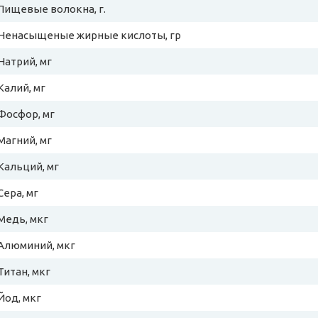
Пищевые волокна, г.
Ненасыщеные жирные кислоты, гр
Натрий, мг
Калий, мг
Фосфор, мг
Магний, мг
Кальций, мг
Сера, мг
Медь, мкг
Алюминий, мкг
Титан, мкг
Йод, мкг