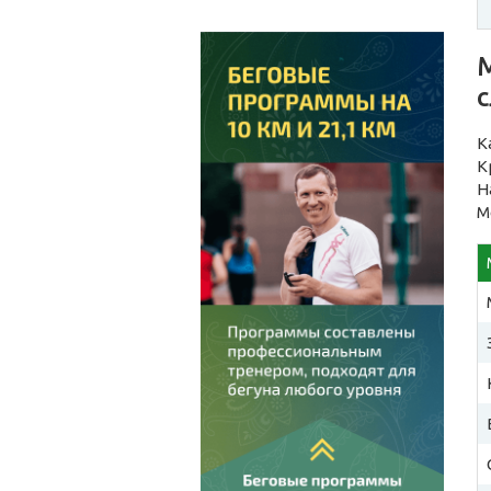
К
К
Н
М