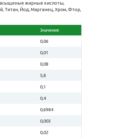
енасыщеные жирные кислоты,
, Титан, Йод, Марганец, Хром, Фтор,
Значение
0,06
0,01
0,08
5,8
0,1
0,4
0,6984
0,003
0,02