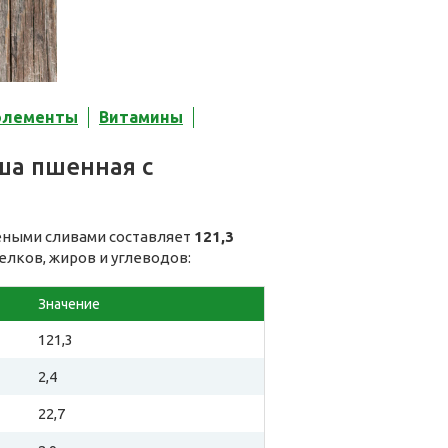
элементы
Витамины
ша пшенная с
еными сливами составляет
121,3
елков, жиров и углеводов:
Значение
121,3
2,4
22,7