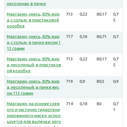
несоленая, в пачке
Маргарин, смесь, 80% жир
713
0,22
80,17
0,7
а, с солью, в пластиковой
5
коробке
Маргарин, смесь, 80% жир
717
0,16
80,71
0,7
а, с солью, в пачке весом 1
13 грамм
Маргарин, смесь, 80% жир
713
0,22
80,17
0,7
а, несоленый, в пластиков
5
ой коробке
Маргарин, смесь, 80% жир
719
0,9
80,5
0,9
а, несоленый, в пачке вес
ом 113 грамм
Маргарин, на основе соев
714
0,18
80
0,7
ого и частично гидрогени
1
зированного масел, испол
ьзуется для выпечки, изго