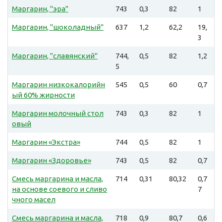
Маргарин, "эра"
743
0,3
82
1
Маргарин, "шоколадный"
637
1,2
62,2
19,
3
Маргарин, "славянский"
744,
0,5
82
1,2
5
Маргарин низкокалорийн
545
0,5
60
0,7
ый 60% жирности
Маргарин молочный стол
743
0,3
82
1
овый
Маргарин «Экстра»
744
0,5
82
1
Маргарин «Здоровье»
743
0,5
82
0,7
Смесь маргарина и масла,
714
0,31
80,32
0,7
на основе соевого и сливо
7
чного масел
Смесь маргарина и масла,
718
0,9
80,7
0,6