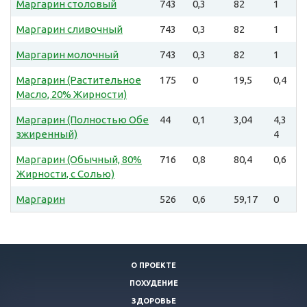
Маргарин столовый
743
0,3
82
1
Маргарин сливочный
743
0,3
82
1
Маргарин молочный
743
0,3
82
1
Маргарин (Растительное
175
0
19,5
0,4
Масло, 20% Жирности)
Маргарин (Полностью Обе
44
0,1
3,04
4,3
зжиренный)
4
Маргарин (Обычный, 80%
716
0,8
80,4
0,6
Жирности, с Солью)
Маргарин
526
0,6
59,17
0
О ПРОЕКТЕ
ПОХУДЕНИЕ
ЗДОРОВЬЕ