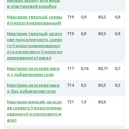
ьмовых зерен), 80% жира,
в пластиковой коробке
Маргарин твердый, соевы
719
0,9
80,5
0,9
й (гидрогенизированный)
Маргарин твердый, на осн
719
0,9
80,5
0,9
ове подсолнечного, соево
го (гидрогенизированног
о) и хлопкового (гидроген
изированного) масел
Маргарин на основе масе
717
0,16
80,71
0,7
л, с добавлением соли
Маргарин на основе масе
714
0,5
80,3
0,5
л, без добавления соли
Маргарин жидкий, на осно
721
1,9
80,6
ве соевого (гидрогенизир
ованного) и хлопкового м
асел