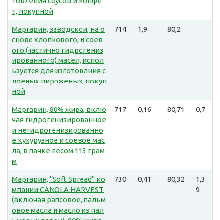
товления соусов и конфе
т, покупной
Маргарин, заводской, на о
714
1,9
80,2
снове хлопкового, и соев
ого (частично гидрогениз
ированного) масел, испол
ьзуется для изготовлния с
лоеных пироженых, покуп
ной
Маргарин, 80% жира, вклю
717
0,16
80,71
0,7
чая гидрогенизированное
и негидрогенизированно
е кукурузное и соевое мас
ла, в пачке весом 113 грам
м
Маргарин, "Soft Spread" ко
730
0,41
80,32
1,3
мпании CANOLA HARVEST
9
(включая рапсовое, пальм
овое масла и масло из пал