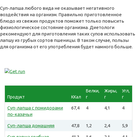
Суп-лапша любого вида не оказывает негативного
воздействия на организм. Правильно приготовленное
блюдо из свежих продуктов поможет только повысить
физиологическое состояние организма. Диетологи
рекомендуют для приготовления таких супов использовать
лапшу из грубых сортов пшеницы. В таком случае, пользы
для организма от его употребления будет намного больше.
Белки,
Жиры,
Угл,
Продукт
ККал
г
г
г
Суп-лапша с помидорами
67,4
4
4,1
4
по-казачьи
Суп-лапша домашняя
47,8
1,2
2,4
5,9
Суп лапша грибная
41,3
1,6
2,1
4,1