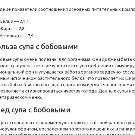
дние показатели соотношения основных питательных компо
Белки — 2,1 г.
Жиры — 2,8 г.
Углеводы — 7,9 г.
льза супа с бобовыми
овые супы очень полезны для организма. Они должны быть
ского рациона, так в результате его употребления стимулиру
мональный фон и улучшается работа органов сердечно-сосуд
ным источником растительного белка, что позволяет их шир
ы на бобах быстро насыщают организм и длительное время 
позволяет активизироваться чувству голода. Данные супы н
етарианском меню.
ед супа с бобовыми
троэнтерологи не рекомендуют включать в свой рацион супы
мерулонефритом, воспалением толстого кишечника и панкре