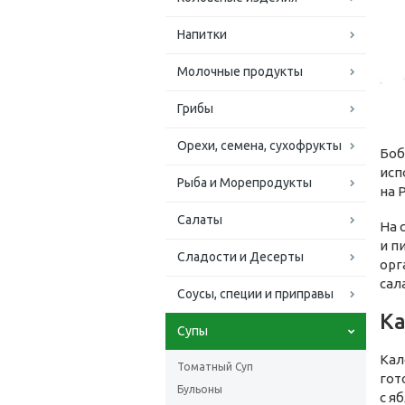
Напитки
Молочные продукты
Грибы
Орехи, семена, сухофрукты
Боб
исп
Рыба и Морепродукты
на 
Салаты
На 
и п
Сладости и Десерты
орг
сал
Соусы, специи и приправы
Ка
Супы
Кал
Томатный Суп
гот
Бульоны
с я