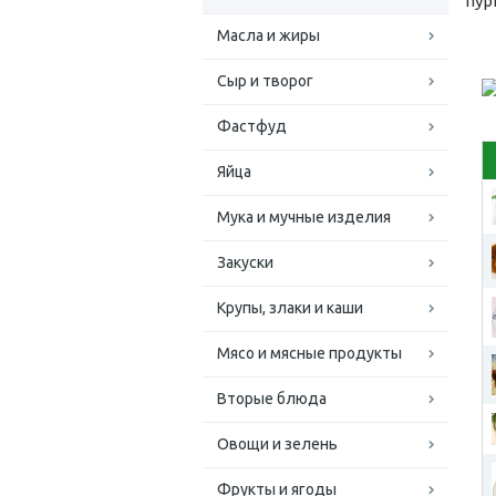
пур
Масла и жиры
Сыр и творог
Фастфуд
Яйца
Мука и мучные изделия
Закуски
Крупы, злаки и каши
Мясо и мясные продукты
Вторые блюда
Овощи и зелень
Фрукты и ягоды