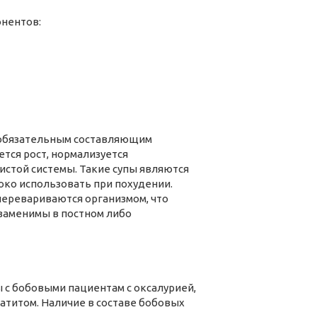
нентов:
 обязательным составляющим
ется рост, нормализуется
истой системы. Такие супы являются
око использовать при похудении.
перевариваются организмом, что
езаменимы в постном либо
 с бобовыми пациентам с оксалурией,
атитом. Наличие в составе бобовых