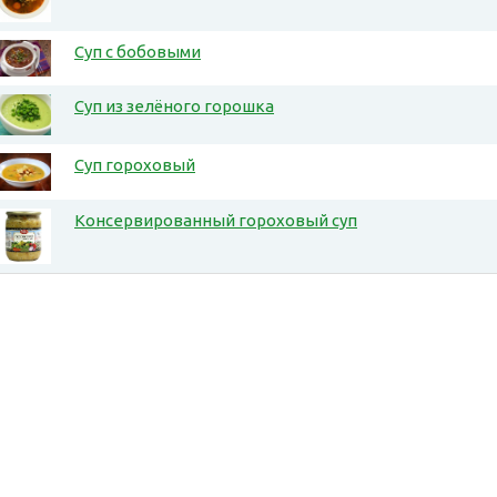
Суп с бобовыми
Суп из зелёного горошка
Суп гороховый
Консервированный гороховый суп