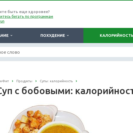
ите быть еще здоровее?
итесь бегать по программам
run
АНИЕ
ПОХУДЕНИЕ
КАЛОРИЙНОСТ
онФит
Продукты
Супы: калорийность
Суп с бобовыми: калорийнос