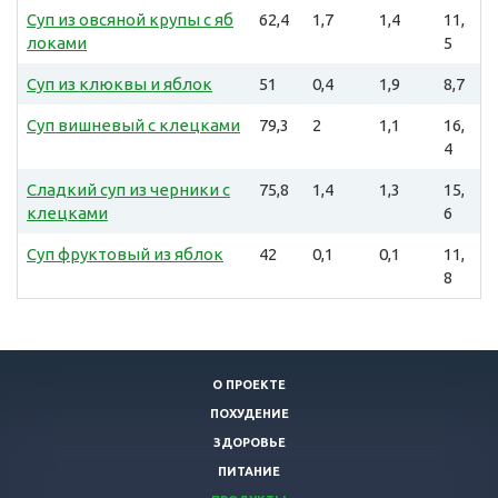
Суп из овсяной крупы с яб
62,4
1,7
1,4
11,
локами
5
Суп из клюквы и яблок
51
0,4
1,9
8,7
Суп вишневый с клецками
79,3
2
1,1
16,
4
Сладкий суп из черники с
75,8
1,4
1,3
15,
клецками
6
Суп фруктовый из яблок
42
0,1
0,1
11,
8
О ПРОЕКТЕ
ПОХУДЕНИЕ
ЗДОРОВЬЕ
ПИТАНИЕ