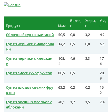
Белки,
Жиры,
Угл,
Продукт
ККал
г
г
г
Яблочный суп со сметаной
50,5
0,8
3,2
4,9
Суп из черники с макарона
34,2
0,5
0,8
6,6
ми
Суп из черники с клецкам
105,
4,6
2,3
17,
и
4
6
Суп из смеси сухофруктов
80,5
0,5
20,
9
Суп из плодов свежих фру
63,2
0,2
0,2
16,
ктов
2
Суп из овсяных хлопьев с
48,1
1,7
1,5
7,4
яблоками