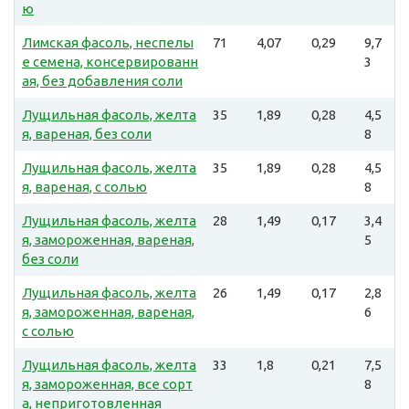
ю
Лимская фасоль, неспелы
71
4,07
0,29
9,7
е семена, консервированн
3
ая, без добавления соли
Лущильная фасоль, желта
35
1,89
0,28
4,5
я, вареная, без соли
8
Лущильная фасоль, желта
35
1,89
0,28
4,5
я, вареная, с солью
8
Лущильная фасоль, желта
28
1,49
0,17
3,4
я, замороженная, вареная,
5
без соли
Лущильная фасоль, желта
26
1,49
0,17
2,8
я, замороженная, вареная,
6
с солью
Лущильная фасоль, желта
33
1,8
0,21
7,5
я, замороженная, все сорт
8
а, неприготовленная