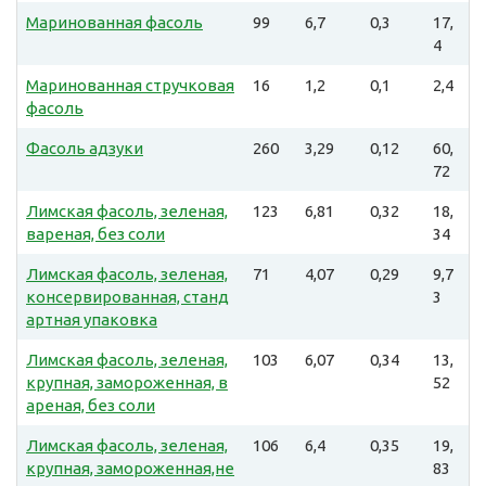
Маринованная фасоль
99
6,7
0,3
17,
4
Маринованная стручковая
16
1,2
0,1
2,4
фасоль
Фасоль адзуки
260
3,29
0,12
60,
72
Лимская фасоль, зеленая,
123
6,81
0,32
18,
вареная, без соли
34
Лимская фасоль, зеленая,
71
4,07
0,29
9,7
консервированная, станд
3
артная упаковка
Лимская фасоль, зеленая,
103
6,07
0,34
13,
крупная, замороженная, в
52
ареная, без соли
Лимская фасоль, зеленая,
106
6,4
0,35
19,
крупная, замороженная,не
83