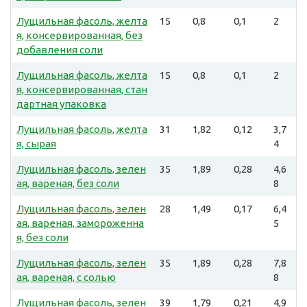
Лущильная фасоль, желта
15
0,8
0,1
2
я, консервированная, без
добавления соли
Лущильная фасоль, желта
15
0,8
0,1
2
я, консервированная, стан
дартная упаковка
Лущильная фасоль, желта
31
1,82
0,12
3,7
я, сырая
4
Лущильная фасоль, зелен
35
1,89
0,28
4,6
ая, вареная, без соли
8
Лущильная фасоль, зелен
28
1,49
0,17
6,4
ая, вареная, замороженна
5
я, без соли
Лущильная фасоль, зелен
35
1,89
0,28
7,8
ая, вареная, с солью
8
Лущильная фасоль, зелен
39
1,79
0,21
4,9