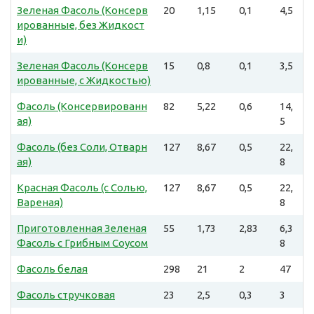
Зеленая Фасоль (Консерв
20
1,15
0,1
4,5
ированные, без Жидкост
и)
Зеленая Фасоль (Консерв
15
0,8
0,1
3,5
ированные, с Жидкостью)
Фасоль (Консервированн
82
5,22
0,6
14,
ая)
5
Фасоль (без Соли, Отварн
127
8,67
0,5
22,
ая)
8
Красная Фасоль (с Солью,
127
8,67
0,5
22,
Вареная)
8
Приготовленная Зеленая
55
1,73
2,83
6,3
Фасоль с Грибным Соусом
8
Фасоль белая
298
21
2
47
Фасоль стручковая
23
2,5
0,3
3