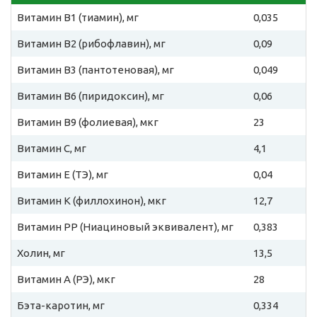
Витамин B1 (тиамин), мг
0,035
Витамин B2 (рибофлавин), мг
0,09
Витамин B3 (пантотеновая), мг
0,049
Витамин B6 (пиридоксин), мг
0,06
Витамин B9 (фолиевая), мкг
23
Витамин C, мг
4,1
Витамин E (ТЭ), мг
0,04
Витамин К (филлохинон), мкг
12,7
Витамин PP (Ниациновый эквивалент), мг
0,383
Холин, мг
13,5
Витамин A (РЭ), мкг
28
Бэта-каротин, мг
0,334