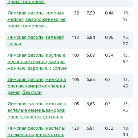
приготовленная
Лимская фасоль, зеленая,
132
7,59
0,44
19,
мелкая, замороженная, не
13
приготовленная
Лимская фасоль, зеленая,
113
6,84
0,86
15,
сырая
27
Лимская фасоль, крупные
103
6,07
0,34
13,
неспелые семена, заморо
52
женные, вареные, с солью
Лимская фасоль, мелкая, з
105
6,65
0,3
13,
еленая, замороженная, ва
45
реная, без соли
Лимская фасоль, мелкие н
105
6,65
0,3
13,
еспелые семена, заморож
45
енные, вареные, с солью
Лимская фасоль, неспелы
123
6,81
0,32
18,
е семена, вареные, с соль
34