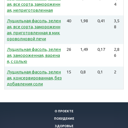
ая, все сорта, замороженн
4
ая, неприготовленная
Лущильная фасоль, зелен
40
1,98
0,41
3,5
ая, все сорта, замороженн
8
ая, приготовленная в мик
ороволновой печи
Лущильная фасоль, зелен
26
1,49
0,17
2,8
ая, замороженная, варена
6
я, с солью
Лущильная фасоль, зелен
15
0,8
0,1
2
ая, консервированная, без
добавления соли
О ПРОЕКТЕ
ПОХУДЕНИЕ
ЗДОРОВЬЕ