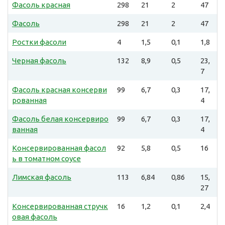
Фасоль красная
298
21
2
47
Фасоль
298
21
2
47
Ростки фасоли
4
1,5
0,1
1,8
Черная фасоль
132
8,9
0,5
23,
7
Фасоль красная консерви
99
6,7
0,3
17,
рованная
4
Фасоль белая консервиро
99
6,7
0,3
17,
ванная
4
Консервированная фасол
92
5,8
0,5
16
ь в томатном соусе
Лимская фасоль
113
6,84
0,86
15,
27
Консервированная стручк
16
1,2
0,1
2,4
овая фасоль