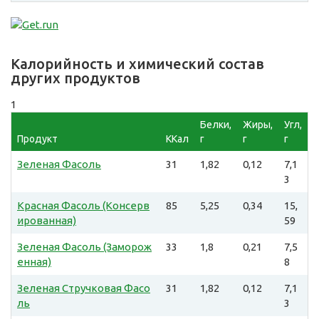
Калорийность и химический состав
других продуктов
1
Белки,
Жиры,
Угл,
Продукт
ККал
г
г
г
Зеленая Фасоль
31
1,82
0,12
7,1
3
Красная Фасоль (Консерв
85
5,25
0,34
15,
ированная)
59
Зеленая Фасоль (Заморож
33
1,8
0,21
7,5
енная)
8
Зеленая Стручковая Фасо
31
1,82
0,12
7,1
ль
3