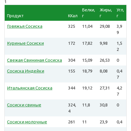
1
Белки,
Жиры,
Угл,
Продукт
ККал
г
г
г
Говяжья Сосиска
325
11,04
29,08
3,9
9
Куриные Сосиски
172
17,82
9,98
1,5
2
Свежая Свининая Сосиска
304
15,09
26,53
0
Сосиска Индейки
155
18,79
8,08
0,4
7
Итальянская Сосиска
344
19,12
27,31
4,2
7
Сосиски свиные
324,
11,8
30,8
0
4
Сосиски молочные
261
11
23,9
0,4