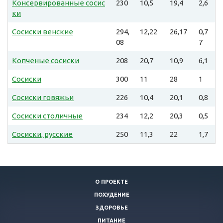
Консервированные сосис
230
10,5
19,4
2,6
ки
Сосиски венские
294,
12,22
26,17
0,7
08
7
Копченые сосиски
208
20,7
10,9
6,1
Сосиски
300
11
28
1
Сосиски говяжьи
226
10,4
20,1
0,8
Сосиски столичные
234
12,2
20,3
0,5
Сосиски, русские
250
11,3
22
1,7
О ПРОЕКТЕ
ПОХУДЕНИЕ
ЗДОРОВЬЕ
ПИТАНИЕ