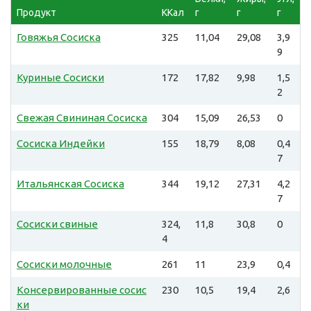
Продукт
ККал
г
г
г
Говяжья Сосиска
325
11,04
29,08
3,9
9
Куриные Сосиски
172
17,82
9,98
1,5
2
Свежая Свининая Сосиска
304
15,09
26,53
0
Сосиска Индейки
155
18,79
8,08
0,4
7
Итальянская Сосиска
344
19,12
27,31
4,2
7
Сосиски свиные
324,
11,8
30,8
0
4
Сосиски молочные
261
11
23,9
0,4
Консервированные сосис
230
10,5
19,4
2,6
ки