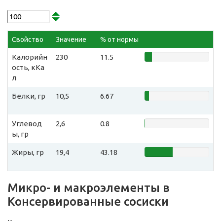
Свойство
Значение
% от нормы
Калорийн
230
11.5
ость, кКа
л
Белки, гр
10,5
6.67
Углевод
2,6
0.8
ы, гр
Жиры, гр
19,4
43.18
Микро- и макроэлементы в
Консервированные сосиски