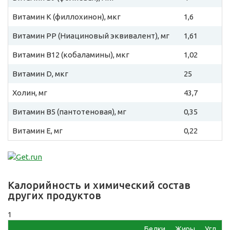
Витамин К (филлохинон), мкг
1,6
Витамин PP (Ниациновый эквивалент), мг
1,61
Витамин B12 (кобаламины), мкг
1,02
Витамин D, мкг
25
Холин, мг
43,7
Витамин B5 (пантотеновая), мг
0,35
Витамин E, мг
0,22
Калорийность и химический состав
других продуктов
1
Белки,
Жиры,
Угл,