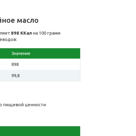
йное масло
вляет
898 ККал
на 100 грамм
леводов:
Значение
898
99,8
го пищевой ценности