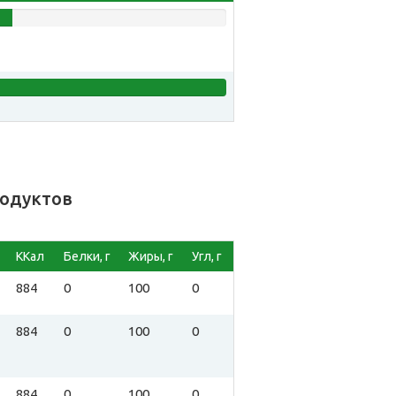
родуктов
ККал
Белки, г
Жиры, г
Угл, г
884
0
100
0
884
0
100
0
884
0
100
0