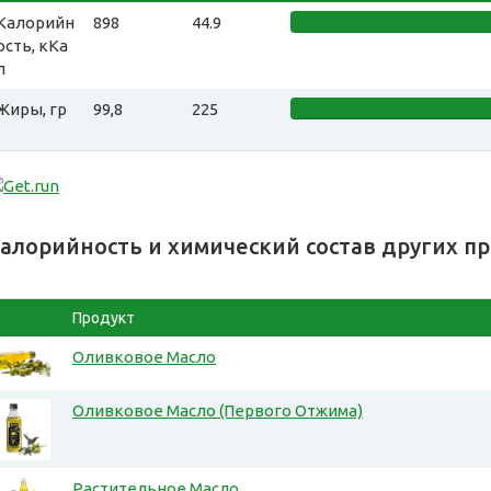
Калорийн
898
44.9
ость, кКа
л
Жиры, гр
99,8
225
алорийность и химический состав других п
Продукт
Оливковое Масло
Оливковое Масло (Первого Отжима)
Растительное Масло