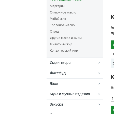
Маргарин
Сливочное масло
Рыбий жир
Топленое масло
Э
Спред
п
Другие масла и жиры
Животный жир
Кондитерский жир
Сыр и творог
Фастфуд
Яйца
В
Мука и мучные изделия
Закуски