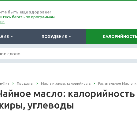
ите быть еще здоровее?
итесь бегать по программам
run
АНИЕ
ПОХУДЕНИЕ
КАЛОРИЙНОСТ
онФит
Продукты
Масла и жиры: калорийность
Растительное Масло: 
Чайное масло: калорийность н
жиры, углеводы