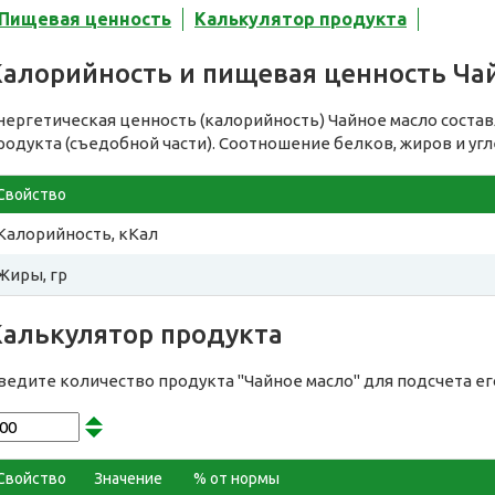
Пищевая ценность
Калькулятор продукта
Калорийность и пищевая ценность Ча
нергетическая ценность (калорийность) Чайное масло соста
родукта (съедобной части). Соотношение белков, жиров и уг
Свойство
Калорийность, кКал
Жиры, гр
Калькулятор продукта
ведите количество продукта "Чайное масло" для подсчета е
Свойство
Значение
% от нормы