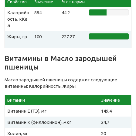
Свойство
Значение
% от нормы
Калорийн
884
44.2
ость, кКа
л
Жиры, гр
100
227.27
Витамины в Масло зародышей
пшеницы
Масло зародышей пшеницы содержит следующие
витамины: Калорийность, Жиры.
Витамин
Значение
Витамин E (ТЭ), мг
149,4
Витамин К (филлохинон), мкг
24,7
Холин, мг
20