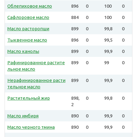
Облепиховое масло
896
0
100
0
Сафлоровое масло
884
0
100
0
Масло расторопши
899
0
99,8
0
Тыквенное масло
896
0
99,5
0
Масло канолы
899
0
99,9
0
Рафинированное растите
899
0
99
0
льное масло
Нерафинированное расти
899
0
99,9
0
тельное масло
Растительный жир
898,
0
99,8
0
2
Масло имбиря
890
0
99,9
0
Масло черного тмина
890
0
99,9
0