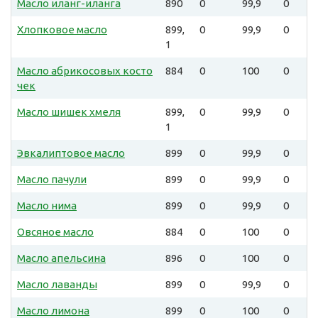
Масло иланг-иланга
890
0
99,9
0
Хлопковое масло
899,
0
99,9
0
1
Масло абрикосовых косто
884
0
100
0
чек
Масло шишек хмеля
899,
0
99,9
0
1
Эвкалиптовое масло
899
0
99,9
0
Масло пачули
899
0
99,9
0
Масло нима
899
0
99,9
0
Овсяное масло
884
0
100
0
Масло апельсина
896
0
100
0
Масло лаванды
899
0
99,9
0
Масло лимона
899
0
100
0