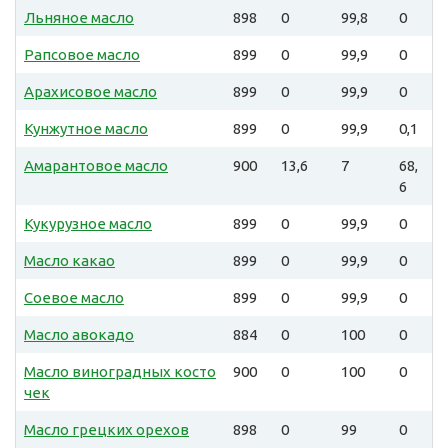
Льняное масло
898
0
99,8
0
Рапсовое масло
899
0
99,9
0
Арахисовое масло
899
0
99,9
0
Кунжутное масло
899
0
99,9
0,1
Амарантовое масло
900
13,6
7
68,
6
Кукурузное масло
899
0
99,9
0
Масло какао
899
0
99,9
0
Соевое масло
899
0
99,9
0
Масло авокадо
884
0
100
0
Масло виноградных косто
900
0
100
0
чек
Масло грецких орехов
898
0
99
0