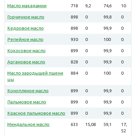
Масло макадамии
718
9,2
74,6
10
Горчичное масло
898
0
99,8
0
Кедровое масло
898
0
99,9
0
Репейное масло
930
0
100
0
Кокосовое масло
899
0
99,9
0
Аргановое масло
828
0
99,9
0
Масло зародышей пшени
884
0
100
0
цы
Конопляное масло
899
0
99,9
0
Пальмовое масло
899
0
99,9
0
Красное пальмовое масло
899
0
99,9
0
Миндальное масло
633
15,08
59,1
17,
52