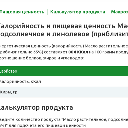
Пищевая ценность
Калькулятор продукта
Макро
Калорийность и пищевая ценность Ма
подсолнечное и линолевое (приблизи
нергетическая ценность (калорийность) Масло растительное
приблизительно 65%) составляет
884 ККал
на 100 грамм проду
оотношение белков, жиров и углеводов:
Свойство
Калорийность, кКал
Жиры, гр
Калькулятор продукта
ведите количество продукта "Масло растительное, подсолн
5%)" для подсчета его пищевой ценности