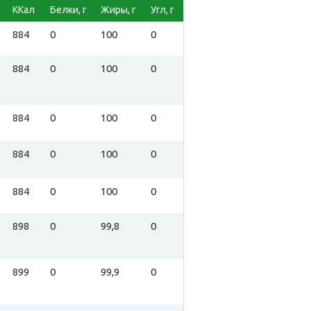
ККал
Белки, г
Жиры, г
Угл, г
884
0
100
0
884
0
100
0
884
0
100
0
884
0
100
0
884
0
100
0
898
0
99,8
0
899
0
99,9
0