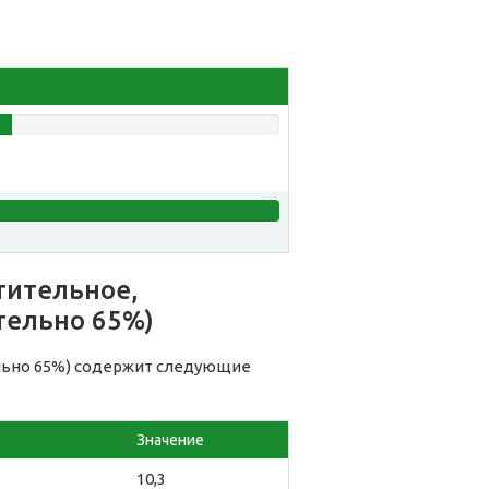
тительное,
тельно 65%)
льно 65%) содержит следующие
Значение
10,3