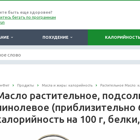
ите быть еще здоровее?
итесь бегать по программам
run
АНИЕ
ПОХУДЕНИЕ
КАЛОРИЙНОСТ
онФит
Продукты
Масла и жиры: калорийность
Растительное Масло: 
Масло растительное, подсол
линолевое (приблизительно 
калорийность на 100 г, белки