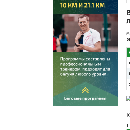
М
в
К
1