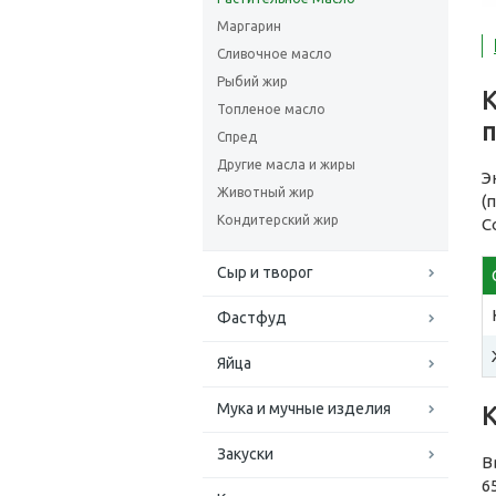
Маргарин
Сливочное масло
Рыбий жир
Топленое масло
Спред
Другие масла и жиры
Э
Животный жир
(
Кондитерский жир
С
Сыр и творог
Фастфуд
Яйца
Мука и мучные изделия
Закуски
В
6