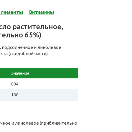
элементы
Витамины
сло растительное,
тельно 65%)
, подсолнечное и линолевое
кта (съедобной части).
Значение
884
100
ечное и линолевое (приблизительно