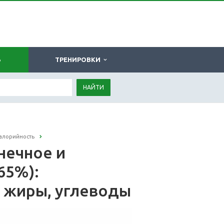
Ь
ТРЕНИРОВКИ
НАЙТИ
калорийность
нечное и
65%):
, жиры, углеводы