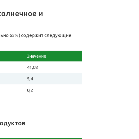
солнечное и
льно 65%) содержит следующие
Значение
41,08
5,4
0,2
родуктов