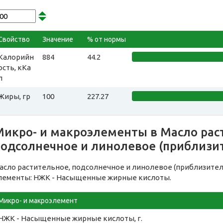
Свойство
Значение
% от нормы
Калорийн
884
44.2
ость, кКа
л
Жиры, гр
100
227.27
Микро- и макроэлементы в Масло рас
подсолнечное и линолевое (приблизи
асло растительное, подсолнечное и линолевое (приблизите
лементы: НЖК - Насыщенные жирные кислоты.
Микро- и макроэлемент
НЖК - Насыщенные жирные кислоты, г.