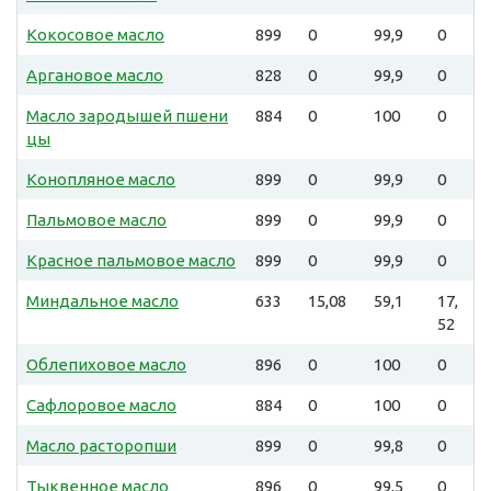
Кокосовое масло
899
0
99,9
0
Аргановое масло
828
0
99,9
0
Масло зародышей пшени
884
0
100
0
цы
Конопляное масло
899
0
99,9
0
Пальмовое масло
899
0
99,9
0
Красное пальмовое масло
899
0
99,9
0
Миндальное масло
633
15,08
59,1
17,
52
Облепиховое масло
896
0
100
0
Сафлоровое масло
884
0
100
0
Масло расторопши
899
0
99,8
0
Тыквенное масло
896
0
99,5
0