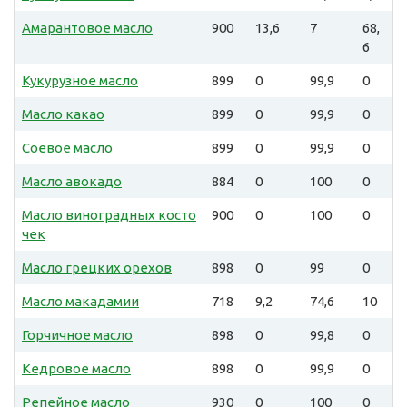
Амарантовое масло
900
13,6
7
68,
6
Кукурузное масло
899
0
99,9
0
Масло какао
899
0
99,9
0
Соевое масло
899
0
99,9
0
Масло авокадо
884
0
100
0
Масло виноградных косто
900
0
100
0
чек
Масло грецких орехов
898
0
99
0
Масло макадамии
718
9,2
74,6
10
Горчичное масло
898
0
99,8
0
Кедровое масло
898
0
99,9
0
Репейное масло
930
0
100
0