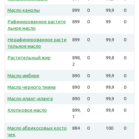
Масло канолы
899
0
99,9
0
Рафинированное растите
899
0
99
0
льное масло
Нерафинированное расти
899
0
99,9
0
тельное масло
Растительный жир
898,
0
99,8
0
2
Масло имбиря
890
0
99,9
0
Масло черного тмина
890
0
99,9
0
Масло иланг-иланга
890
0
99,9
0
Хлопковое масло
899,
0
99,9
0
1
Масло абрикосовых косто
884
0
100
0
чек