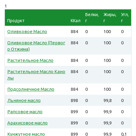
1
Белки,
Жиры,
Угл,
Продукт
ККал
г
г
г
Оливковое Масло
884
0
100
0
Оливковое Масло (Первог
884
0
100
0
о Отжима)
Растительное Масло
884
0
100
0
Растительное Масло Кано
884
0
100
0
лы
Подсолнечное Масло
884
0
100
0
Льняное масло
898
0
99,8
0
Рапсовое масло
899
0
99,9
0
Арахисовое масло
899
0
99,9
0
Кунжутное масло
899
0
99,9
0,1