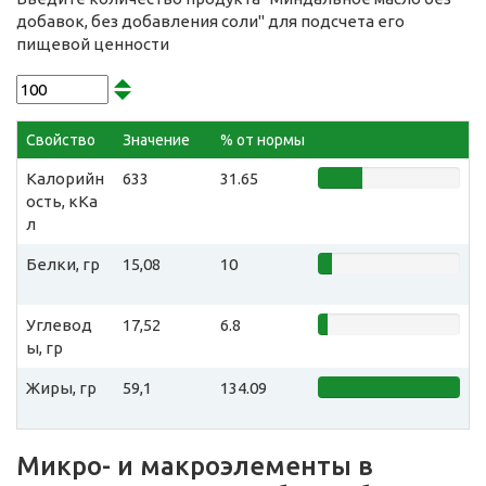
добавок, без добавления соли" для подсчета его
пищевой ценности
Свойство
Значение
% от нормы
Калорийн
633
31.65
ость, кКа
л
Белки, гр
15,08
10
Углевод
17,52
6.8
ы, гр
Жиры, гр
59,1
134.09
Микро- и макроэлементы в