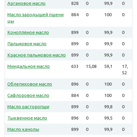
Аргановое масло
828
0
99,9
0
Масло зародышей пшени
884
0
100
0
цы
Конопляное масло
899
0
99,9
0
Пальмовое масло
899
0
99,9
0
Красное пальмовое масло
899
0
99,9
0
Миндальное масло
633
15,08
59,1
17,
52
Облепиховое масло
896
0
100
0
Сафлоровое масло
884
0
100
0
Масло расторопши
899
0
99,8
0
Тыквенное масло
896
0
99,5
0
Масло канолы
899
0
99,9
0