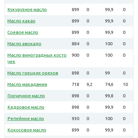
Кукурузное масло
899
0
99,9
0
Масло какао
899
0
99,9
0
Соевое масло
899
0
99,9
0
Масло авокадо
884
0
100
0
Масло виноградных косто
900
0
100
0
чек
Масло грецких орехов
898
0
99
0
Масло макадамии
718
9,2
74,6
10
Горчичное масло
898
0
99,8
0
Кедровое масло
898
0
99,9
0
Репейное масло
930
0
100
0
Кокосовое масло
899
0
99,9
0