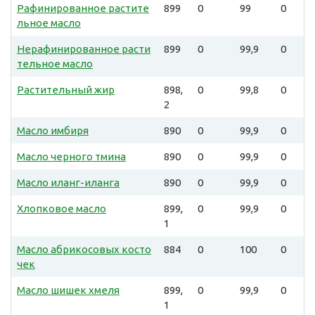
Рафинированное растите
899
0
99
0
льное масло
Нерафинированное расти
899
0
99,9
0
тельное масло
Растительный жир
898,
0
99,8
0
2
Масло имбиря
890
0
99,9
0
Масло черного тмина
890
0
99,9
0
Масло иланг-иланга
890
0
99,9
0
Хлопковое масло
899,
0
99,9
0
1
Масло абрикосовых косто
884
0
100
0
чек
Масло шишек хмеля
899,
0
99,9
0
1