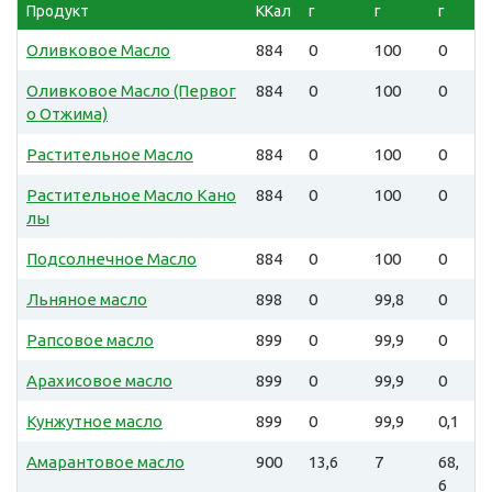
Продукт
ККал
г
г
г
Оливковое Масло
884
0
100
0
Оливковое Масло (Первог
884
0
100
0
о Отжима)
Растительное Масло
884
0
100
0
Растительное Масло Кано
884
0
100
0
лы
Подсолнечное Масло
884
0
100
0
Льняное масло
898
0
99,8
0
Рапсовое масло
899
0
99,9
0
Арахисовое масло
899
0
99,9
0
Кунжутное масло
899
0
99,9
0,1
Амарантовое масло
900
13,6
7
68,
6