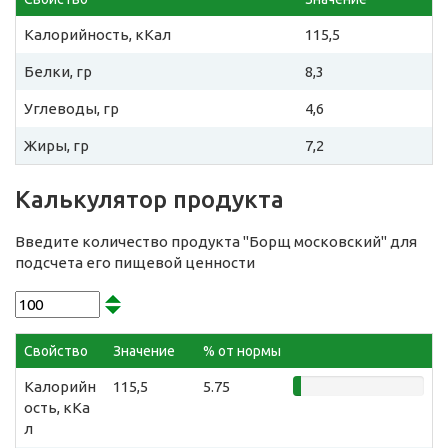
Калорийность, кКал
115,5
Белки, гр
8,3
Углеводы, гр
4,6
Жиры, гр
7,2
Калькулятор продукта
Введите количество продукта "Борщ московский" для
подсчета его пищевой ценности
Свойство
Значение
% от нормы
Калорийн
115,5
5.75
ость, кКа
л