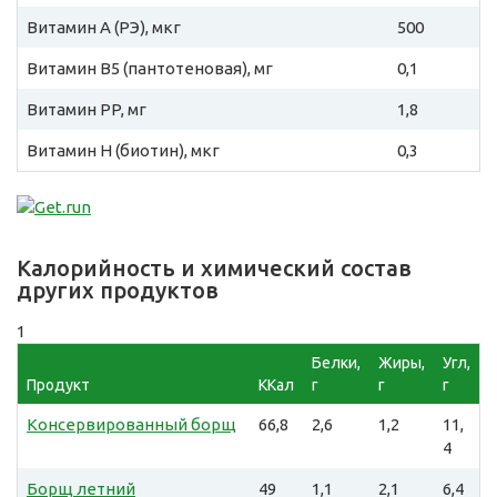
Витамин A (РЭ), мкг
500
Витамин B5 (пантотеновая), мг
0,1
Витамин PP, мг
1,8
Витамин H (биотин), мкг
0,3
Калорийность и химический состав
других продуктов
1
Белки,
Жиры,
Угл,
Продукт
ККал
г
г
г
Консервированный борщ
66,8
2,6
1,2
11,
4
Борщ летний
49
1,1
2,1
6,4