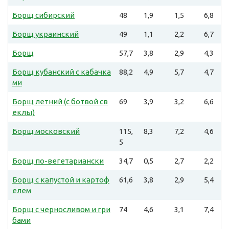
Борщ сибирский
48
1,9
1,5
6,8
Борщ украинский
49
1,1
2,2
6,7
Борщ
57,7
3,8
2,9
4,3
Борщ кубанский с кабачка
88,2
4,9
5,7
4,7
ми
Борщ летний (с ботвой св
69
3,9
3,2
6,6
еклы)
Борщ московский
115,
8,3
7,2
4,6
5
Борщ по-вегетариански
34,7
0,5
2,7
2,2
Борщ с капустой и картоф
61,6
3,8
2,9
5,4
елем
Борщ с черносливом и гри
74
4,6
3,1
7,4
бами