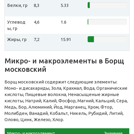
Белки, гр
8,3
5.33
Углевод
4,6
1.6
ы, гр
Жиры, гр
7,2
15.91
Микро- и макроэлементы в Борщ
московский
Борщ московский содержит следующие элементы:
Моно- и дисахариды, Зола, Крахмал, Вода, Органические
кислоты, Пищевые волокна, Ненасыщеные жирные
кислоты, Натрий, Калий, Фосфор, Магний, Кальций, Сера,
Медь, Бор, Алюминий, Йод, Марганец, Хром, Фтор,
Молибден, Ванадий, Кобальт, Никель, Рубидий, Литий,
Олово, Цинк, Железо, Хлор.
Микро- и макроэлемент
Значение