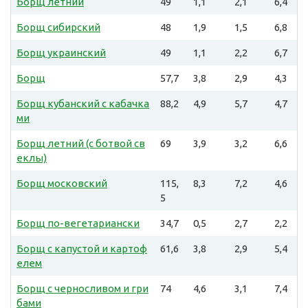
Борщ летний
49
1,1
2,1
6,4
Борщ сибирский
48
1,9
1,5
6,8
Борщ украинский
49
1,1
2,2
6,7
Борщ
57,7
3,8
2,9
4,3
Борщ кубанский с кабачка
88,2
4,9
5,7
4,7
ми
Борщ летний (с ботвой св
69
3,9
3,2
6,6
еклы)
Борщ московский
115,
8,3
7,2
4,6
5
Борщ по-вегетариански
34,7
0,5
2,7
2,2
Борщ с капустой и картоф
61,6
3,8
2,9
5,4
елем
Борщ с черносливом и гри
74
4,6
3,1
7,4
бами