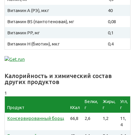
Витамин A (РЭ), мкг
40
Витамин B5 (пантотеновая), мг
0,08
Витамин PP, мг
0,1
Витамин H (биотин), мкг
0,4
Калорийность и химический состав
других продуктов
1
Белки,
Жиры,
Угл,
Продукт
ККал
г
г
г
Консервированный борщ
66,8
2,6
1,2
11,
4