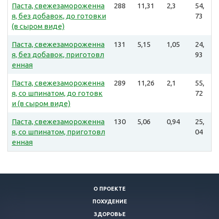
Паста, свежезамороженна
288
11,31
2,3
54,
я, без добавок, до готовки
73
(в сыром виде)
Паста, свежезамороженна
131
5,15
1,05
24,
я, без добавок, приготовл
93
енная
Паста, свежезамороженна
289
11,26
2,1
55,
я, со шпинатом, до готовк
72
и (в сыром виде)
Паста, свежезамороженна
130
5,06
0,94
25,
я, со шпинатом, приготовл
04
енная
О ПРОЕКТЕ
ПОХУДЕНИЕ
ЗДОРОВЬЕ