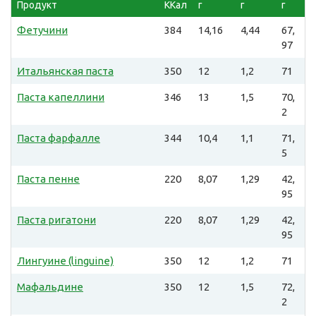
Продукт
ККал
г
г
г
Фетучини
384
14,16
4,44
67,
97
Итальянская паста
350
12
1,2
71
Паста капеллини
346
13
1,5
70,
2
Паста фарфалле
344
10,4
1,1
71,
5
Паста пенне
220
8,07
1,29
42,
95
Паста ригатони
220
8,07
1,29
42,
95
Лингуине (linguine)
350
12
1,2
71
Мафальдине
350
12
1,5
72,
2