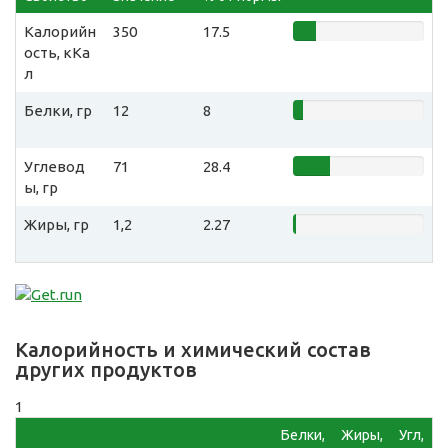
Калорийн
350
17.5
ость, кКа
л
Белки, гр
12
8
Углевод
71
28.4
ы, гр
Жиры, гр
1,2
2.27
Калорийность и химический состав
других продуктов
1
Белки,
Жиры,
Угл,