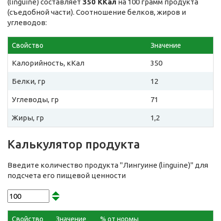
(linguine) составляет
350 ККал
на 100 грамм продукта
(съедобной части). Соотношение белков, жиров и
углеводов:
Свойство
Значение
Калорийность, кКал
350
Белки, гр
12
Углеводы, гр
71
Жиры, гр
1,2
Калькулятор продукта
Введите количество продукта "Лингуине (linguine)" для
подсчета его пищевой ценности
Свойство
Значение
% от нормы