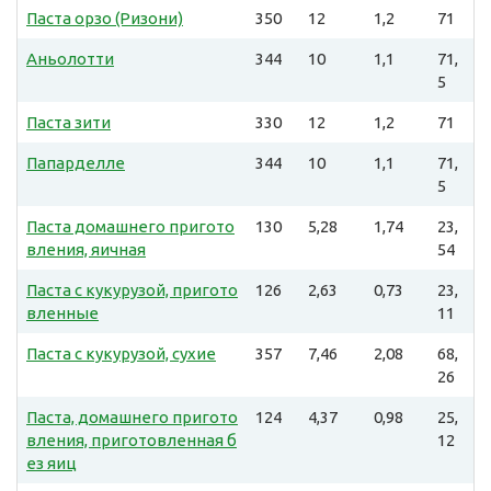
Паста орзо (Ризони)
350
12
1,2
71
Аньолотти
344
10
1,1
71,
5
Паста зити
330
12
1,2
71
Папарделле
344
10
1,1
71,
5
Паста домашнего пригото
130
5,28
1,74
23,
вления, яичная
54
Паста с кукурузой, пригото
126
2,63
0,73
23,
вленные
11
Паста с кукурузой, сухие
357
7,46
2,08
68,
26
Паста, домашнего пригото
124
4,37
0,98
25,
вления, приготовленная б
12
ез яиц