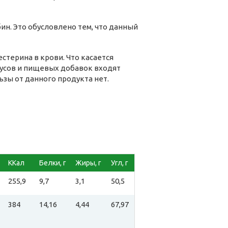
ин. Это обусловлено тем, что данный
стерина в крови. Что касается
кусов и пищевых добавок входят
ьзы от данного продукта нет.
ККал
Белки, г
Жиры, г
Угл, г
255,9
9,7
3,1
50,5
384
14,16
4,44
67,97