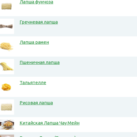
Лапша фунчоза
Гречневая лапша
Лапша рамен
Пшеничная лапша
Тальятелле
Рисовая лапша
Китайская Лапша Чау Мейн