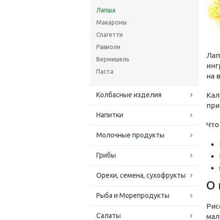
Лапша
Макароны
Спагетти
Равиоли
Лап
Вермишель
инг
Паста
на 
Колбасные изделия
Кал
при
Напитки
Что
Молочные продукты
Грибы
Орехи, семена, сухофрукты
О 
Рыба и Морепродукты
Рис
Салаты
мал