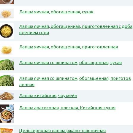
Лапша яичная, обогащенная, сухая
Лапша яичная, обогащенная, приготовленная с доба
влением соли
Лапша яичная, обогащенная, приготовленная
Лапша яичная со шпинатом, обогащенная, сухая
Лапша яичная со шпинатом, обогащенная, приготов
ленная
Лапша китайская, чоу мейн
Лапша арахисовая, плоская, Китайская кухня
Цельзерновая лапша ржано-пшеничная