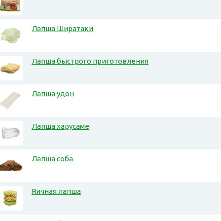
Лапша Ширатаки
Лапша быстрого приготовления
Лапша удон
Лапша харусаме
Лапша соба
Яичная лапша