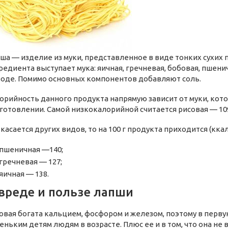
ша — изделие из муки, представленное в виде тонких сухих п
редиента выступает мука: яичная, гречневая, бобовая, пшени
воде. Помимо основных компонентов добавляют соль.
орийность данного продукта напрямую зависит от муки, кото
готовлении. Самой низкокалорийной считается рисовая — 109 
 касается других видов, то на 100 г продукта приходится (ккал
пшеничная —140;
гречневая — 127;
яичная — 138.
вреде и пользе лапши
овая богата кальцием, фосфором и железом, поэтому в перву
еньким детям людям в возрасте. Плюс ее и в том, что она не