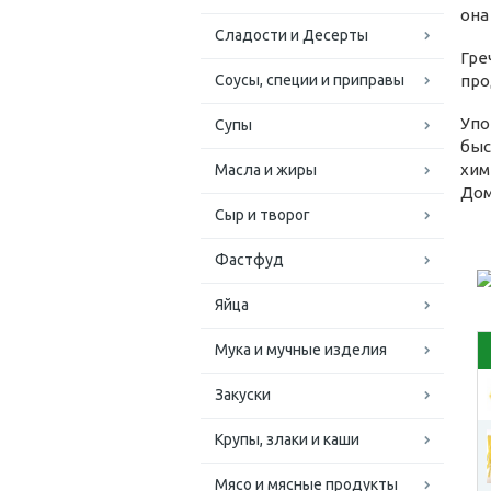
она
Сладости и Десерты
Гре
Соусы, специи и приправы
про
Упо
Супы
быс
хим
Масла и жиры
Дом
Сыр и творог
Фастфуд
Яйца
Мука и мучные изделия
Закуски
Крупы, злаки и каши
Мясо и мясные продукты