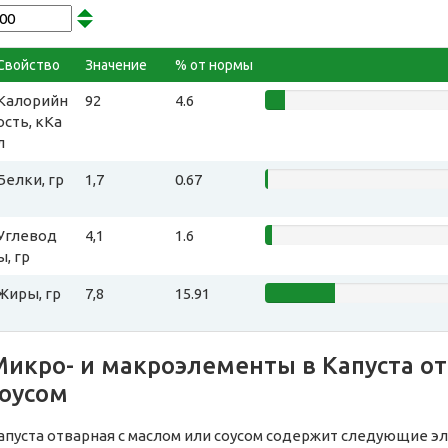
Свойство
Значение
% от нормы
Калорийн
92
4.6
ость, кКа
л
Белки, гр
1,7
0.67
Углевод
4,1
1.6
ы, гр
Жиры, гр
7,8
15.91
Микро- и макроэлементы в Капуста от
соусом
апуста отварная с маслом или соусом содержит следующие эл