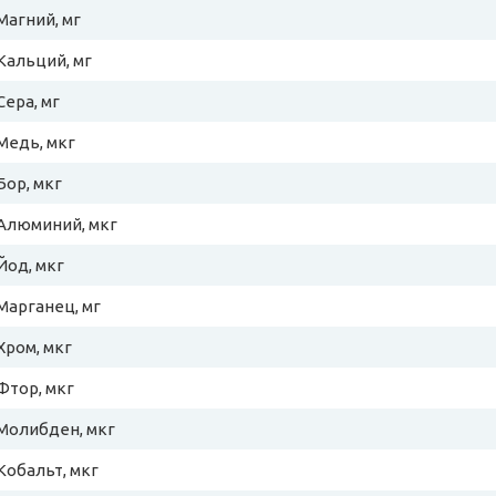
Магний, мг
Кальций, мг
Сера, мг
Медь, мкг
Бор, мкг
Алюминий, мкг
Йод, мкг
Марганец, мг
Хром, мкг
Фтор, мкг
Молибден, мкг
Кобальт, мкг