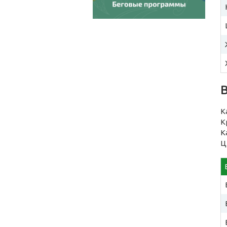
В
К
К
К
Ц