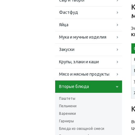
Сыр и творог
К
Фастфуд
Яйца
Э
К
Мука и мучные изделия
Закуски
Крупы, злаки и каши
Мясо и мясные продукты
Вторые блюда
Паштеты
Пельмени
Вареники
Гарниры
В
ц
Блюда из овощной смеси