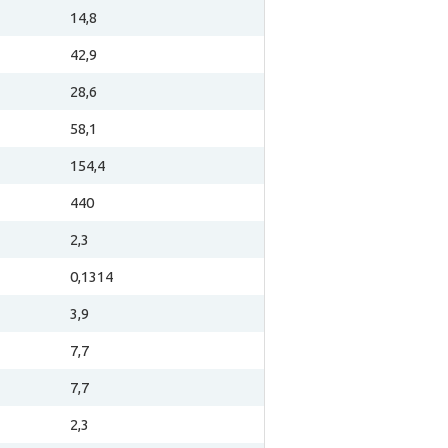
14,8
42,9
28,6
58,1
154,4
440
2,3
0,1314
3,9
7,7
7,7
2,3