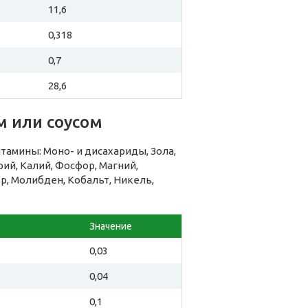
11,6
0,318
0,7
28,6
м или соусом
тамины: Моно- и дисахариды, Зола,
ий, Калий, Фосфор, Магний,
ор, Молибден, Кобальт, Никель,
Значение
0,03
0,04
0,1