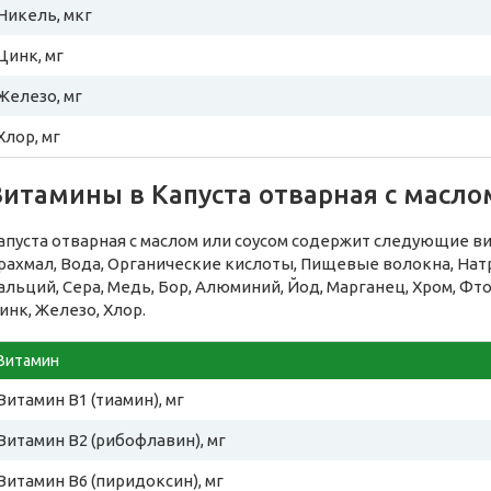
Никель, мкг
Цинк, мг
Железо, мг
Хлор, мг
итамины в Капуста отварная с масло
апуста отварная с маслом или соусом содержит следующие ви
рахмал, Вода, Органические кислоты, Пищевые волокна, Натр
альций, Сера, Медь, Бор, Алюминий, Йод, Марганец, Хром, Фт
инк, Железо, Хлор.
Витамин
Витамин B1 (тиамин), мг
Витамин B2 (рибофлавин), мг
Витамин B6 (пиридоксин), мг