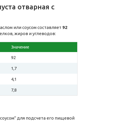
уста отварная с
маслом или соусом составляет
92
елков, жиров и углеводов:
Значение
92
1,7
4,1
7,8
 соусом" для подсчета его пищевой