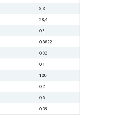
8,8
28,4
0,3
0,8822
0,02
0,1
100
0,2
0,6
0,09