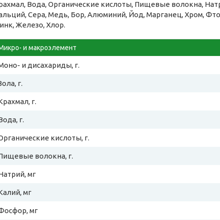
рахмал, Вода, Органические кислоты, Пищевые волокна, Натр
альций, Сера, Медь, Бор, Алюминий, Йод, Марганец, Хром, Фт
инк, Железо, Хлор.
Микро- и макроэлемент
Моно- и дисахариды, г.
Зола, г.
Крахмал, г.
Вода, г.
Органические кислоты, г.
Пищевые волокна, г.
Натрий, мг
Калий, мг
Фосфор, мг