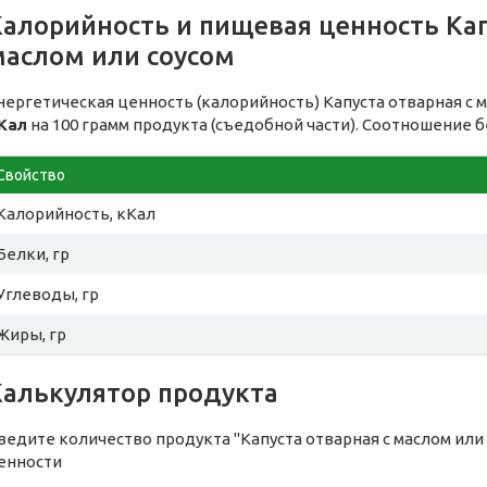
алорийность и пищевая ценность Кап
маслом или соусом
нергетическая ценность (калорийность) Капуста отварная с 
Кал
на 100 грамм продукта (съедобной части). Соотношение б
Свойство
Калорийность, кКал
Белки, гр
Углеводы, гр
Жиры, гр
Калькулятор продукта
ведите количество продукта "Капуста отварная с маслом или
енности