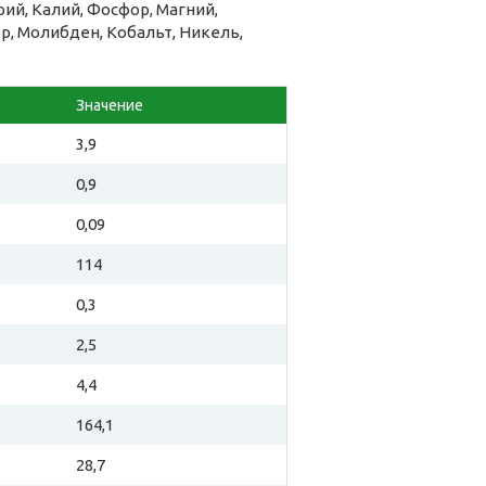
ий, Калий, Фосфор, Магний,
ор, Молибден, Кобальт, Никель,
Значение
3,9
0,9
0,09
114
0,3
2,5
4,4
164,1
28,7