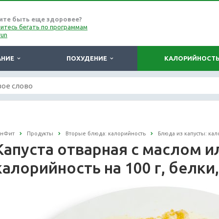
ите быть еще здоровее?
итесь бегать по программам
run
АНИЕ
ПОХУДЕНИЕ
КАЛОРИЙНОСТ
онФит
Продукты
Вторые блюда: калорийность
Блюда из капусты: ка
Капуста отварная с маслом и
калорийность на 100 г, белки