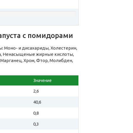
апуста с помидорами
: Моно- и дисахариды, Холестерин,
на, Ненасыщеные жирные кислоты,
, Марганец, Хром, Фтор, Молибден,
Значение
2,6
40,6
0,8
0,3