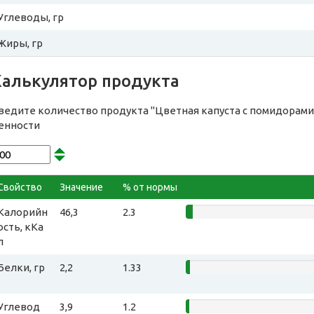
Углеводы, гр
Жиры, гр
Калькулятор продукта
ведите количество продукта "Цветная капуста с помидорами
енности
Свойство
Значение
% от нормы
Калорийн
46,3
2.3
ость, кКа
л
Белки, гр
2,2
1.33
Углевод
3,9
1.2