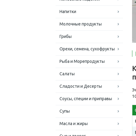
Напитки
Молочные продукты
Грибы
Орехи, семена, сухофрукты
Рыба и Морепродукты
К
Салаты
Сладости и Десерты
Э
1
Соусы, специи и приправы
Супы
Масла и жиры