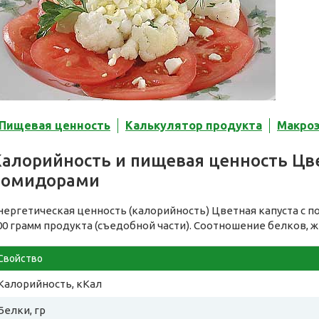
Пищевая ценность
Калькулятор продукта
Макро
алорийность и пищевая ценность Цве
помидорами
нергетическая ценность (калорийность) Цветная капуста с 
00 грамм продукта (съедобной части). Соотношение белков, ж
Свойство
Калорийность, кКал
Белки, гр