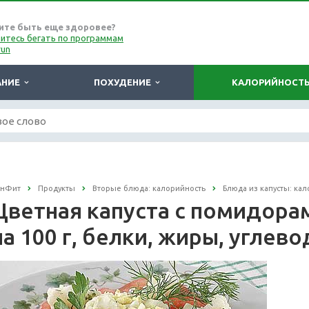
ите быть еще здоровее?
итесь бегать по программам
run
АНИЕ
ПОХУДЕНИЕ
КАЛОРИЙНОСТ
онФит
Продукты
Вторые блюда: калорийность
Блюда из капусты: ка
Цветная капуста с помидора
на 100 г, белки, жиры, углев