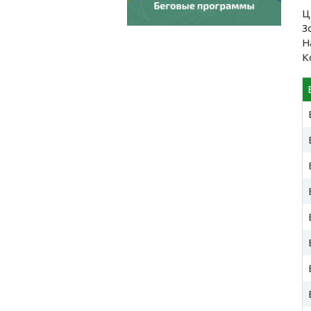
Ц
З
Н
К