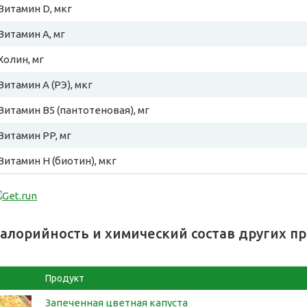
Витамин D, мкг
Витамин A, мг
Холин, мг
Витамин A (РЭ), мкг
Витамин B5 (пантотеновая), мг
Витамин PP, мг
Витамин H (биотин), мкг
алорийность и химический состав других п
Продукт
Запеченная цветная капуста