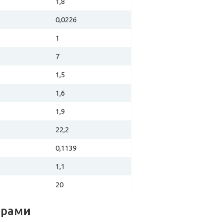
1,8
0,0226
1
7
1,5
1,6
1,9
22,2
0,1139
1,1
20
орами