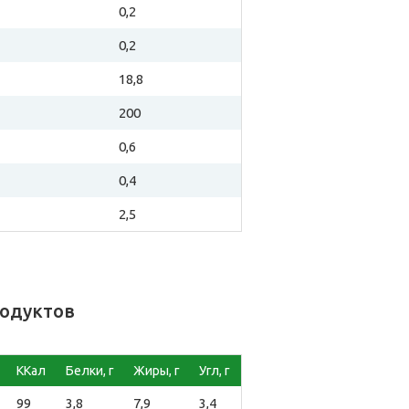
0,2
0,2
18,8
200
0,6
0,4
2,5
родуктов
ККал
Белки, г
Жиры, г
Угл, г
99
3,8
7,9
3,4