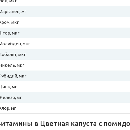
Йод, мкг
Марганец, мг
Хром, мкг
Фтор, мкг
Молибден, мкг
Кобальт, мкг
Никель, мкг
Рубидий, мкг
Цинк, мг
Железо, мг
Хлор, мг
Витамины в Цветная капуста с помид