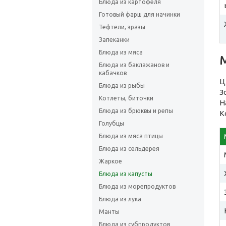
Блюда из картофеля
Готовый фарш для начинки
Тефтели, зразы
Запеканки
Блюда из мяса
Блюда из баклажанов и
кабачков
Ц
Блюда из рыбы
З
Котлеты, биточки
Н
Блюда из брюквы и репы
К
Голубцы
Блюда из мяса птицы
Блюда из сельдерея
Жаркое
Блюда из капусты
Блюда из морепродуктов
Блюда из лука
Манты
Блюда из субпродуктов