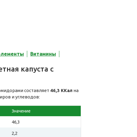
элементы
Витамины
тная капуста с
помидорами составляет
46,3 ККал
на
иров и углеводов:
Значение
46,3
2,2