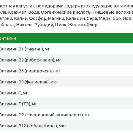
ветная капуста с помидорами содержит следующие витамины
ола, Крахмал, Вода, Органические кислоты, Пищевые волок
атрий, Калий, Фосфор, Магний, Кальций, Сера, Медь, Бор, Йод
обальт, Никель, Рубидий, Цинк, Железо, Хлор.
Витамин
Витамин B1 (тиамин), мг
Витамин B2 (рибофлавин), мг
Витамин B6 (пиридоксин), мг
Витамин B9 (фолиевая), мкг
Витамин C, мг
Витамин E (ТЭ), мг
Витамин PP (Ниациновый эквивалент), мг
Витамин B12 (кобаламины), мкг