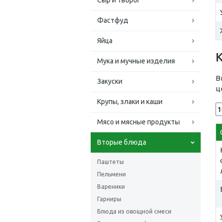
Сыр и творог
Фастфуд
Яйца
Мука и мучные изделия
В
Закуски
ц
Крупы, злаки и каши
Мясо и мясные продукты
Вторые блюда
Паштеты
Пельмени
Вареники
Гарниры
Блюда из овощной смеси