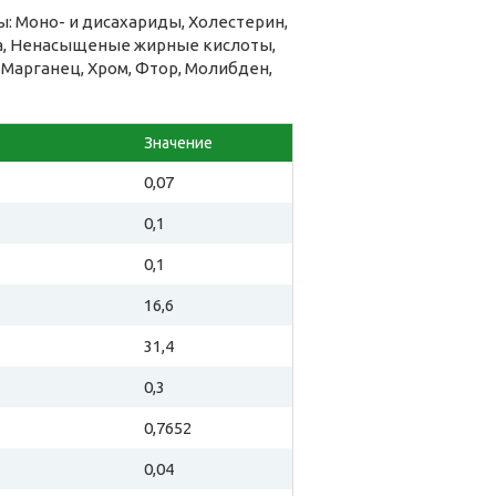
: Моно- и дисахариды, Холестерин,
на, Ненасыщеные жирные кислоты,
, Марганец, Хром, Фтор, Молибден,
Значение
0,07
0,1
0,1
16,6
31,4
0,3
0,7652
0,04