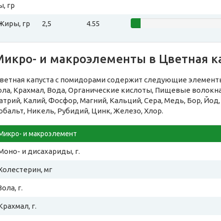
ы, гр
Жиры, гр
2,5
4.55
Микро- и макроэлементы в Цветная к
ветная капуста с помидорами содержит следующие элементы
ола, Крахмал, Вода, Органические кислоты, Пищевые волок
атрий, Калий, Фосфор, Магний, Кальций, Сера, Медь, Бор, Йод
обальт, Никель, Рубидий, Цинк, Железо, Хлор.
Микро- и макроэлемент
Моно- и дисахариды, г.
Холестерин, мг
Зола, г.
Крахмал, г.