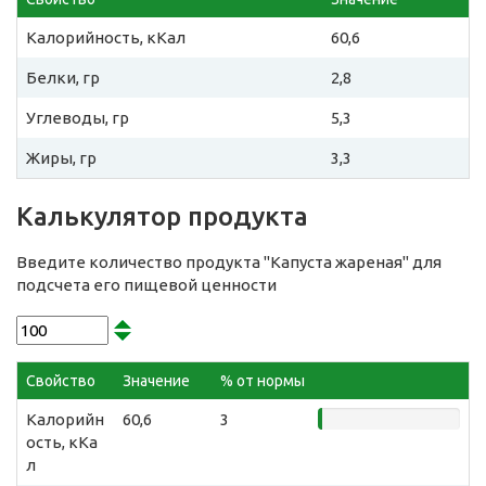
Калорийность, кКал
60,6
Белки, гр
2,8
Углеводы, гр
5,3
Жиры, гр
3,3
Калькулятор продукта
Введите количество продукта "Капуста жареная" для
подсчета его пищевой ценности
Свойство
Значение
% от нормы
Калорийн
60,6
3
ость, кКа
л