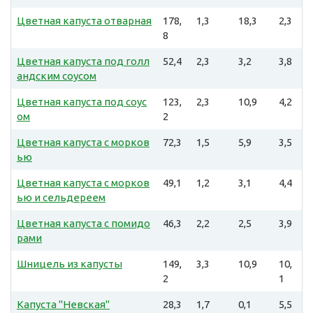
Цветная капуста отварная
178,
1,3
18,3
2,3
8
Цветная капуста под голл
52,4
2,3
3,2
3,8
андским соусом
Цветная капуста под соус
123,
2,3
10,9
4,2
ом
2
Цветная капуста с морков
72,3
1,5
5,9
3,5
ью
Цветная капуста с морков
49,1
1,2
3,1
4,4
ью и сельдереем
Цветная капуста с помидо
46,3
2,2
2,5
3,9
рами
Шницель из капусты
149,
3,3
10,9
10,
2
1
Капуста "Невская"
28,3
1,7
0,1
5,5