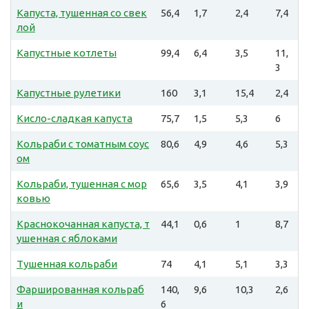
Капуста, тушенная со свек
56,4
1,7
2,4
7,4
лой
Капустные котлеты
99,4
6,4
3,5
11,
3
Капустные рулетики
160
3,1
15,4
2,4
Кисло-сладкая капуста
75,7
1,5
5,3
6
Кольраби с томатным соус
80,6
4,9
4,6
5,3
ом
Кольраби, тушенная с мор
65,6
3,5
4,1
3,9
ковью
Краснокочанная капуста, т
44,1
0,6
1
8,7
ушенная с яблоками
Тушенная кольраби
74
4,1
5,1
3,3
Фаршированная кольраб
140,
9,6
10,3
2,6
и
6