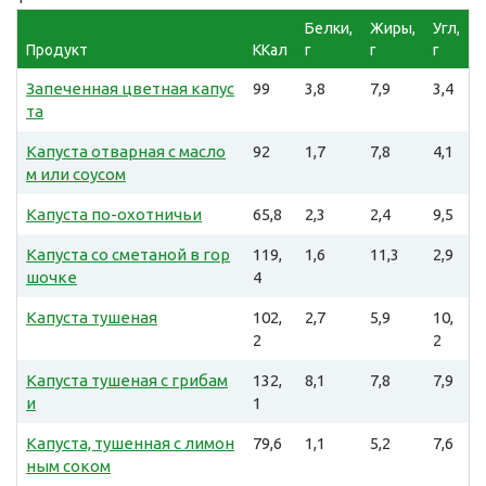
Белки,
Жиры,
Угл,
Продукт
ККал
г
г
г
Запеченная цветная капус
99
3,8
7,9
3,4
та
Капуста отварная с масло
92
1,7
7,8
4,1
м или соусом
Капуста по-охотничьи
65,8
2,3
2,4
9,5
Капуста со сметаной в гор
119,
1,6
11,3
2,9
шочке
4
Капуста тушеная
102,
2,7
5,9
10,
2
2
Капуста тушеная с грибам
132,
8,1
7,8
7,9
и
1
Капуста, тушенная с лимон
79,6
1,1
5,2
7,6
ным соком