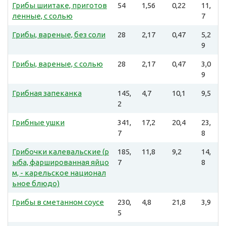
Грибы шиитаке, приготов
54
1,56
0,22
11,
ленные, с солью
7
Грибы, вареные, без соли
28
2,17
0,47
5,2
9
Грибы, вареные, с солью
28
2,17
0,47
3,0
9
Грибная запеканка
145,
4,7
10,1
9,5
2
Грибные ушки
341,
17,2
20,4
23,
7
8
Грибочки калевальские (р
185,
11,8
9,2
14,
ыба, фаршированная яйцо
7
8
м, - карельское национал
ьное блюдо)
Грибы в сметанном соусе
230,
4,8
21,8
3,9
5