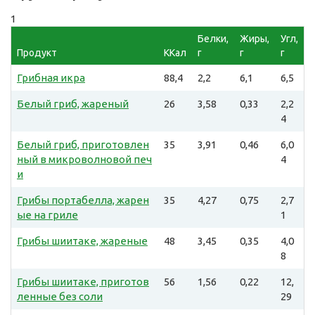
1
Белки,
Жиры,
Угл,
Продукт
ККал
г
г
г
Грибная икра
88,4
2,2
6,1
6,5
Белый гриб, жареный
26
3,58
0,33
2,2
4
Белый гриб, приготовлен
35
3,91
0,46
6,0
ный в микроволновой печ
4
и
Грибы портабелла, жарен
35
4,27
0,75
2,7
ые на гриле
1
Грибы шиитаке, жареные
48
3,45
0,35
4,0
8
Грибы шиитаке, приготов
56
1,56
0,22
12,
ленные без соли
29