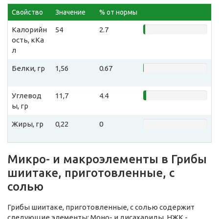
Свойство
Значение
% от нормы
Калорийн
54
2.7
ость, кКа
л
Белки, гр
1,56
0.67
Углевод
11,7
4.4
ы, гр
Жиры, гр
0,22
0
Микро- и макроэлементы в Грибы
шиитаке, приготовленные, с
солью
Грибы шиитаке, приготовленные, с солью содержит
следующие элементы: Моно- и дисахариды, НЖК -