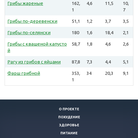
Грибы жареные
162,
4,6
11,5
10,
1
7
Грибы по-деревенски
51,1
1,2
3,7
3,5
Грибы по-селянски
180
1,6
18,4
2,1
Грибы с квашеной капусто
58,7
1,8
4,6
2,6
й
Рагу из грибов с яйцами
87,8
7,3
4,4
5,1
Фарш грибной
353,
34
20,3
9,1
1
О ПРОЕКТЕ
ПОХУДЕНИЕ
ЗДОРОВЬЕ
ПИТАНИЕ