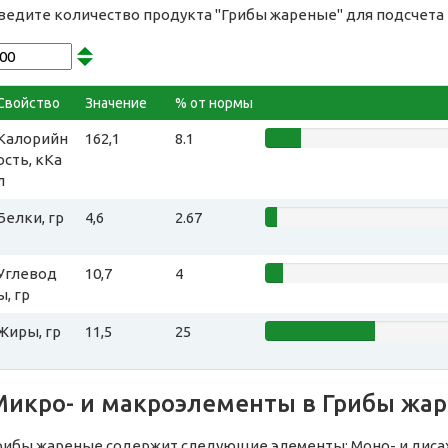
ведите количество продукта "Грибы жареные" для подсчета
Свойство
Значение
% от нормы
Калорийн
162,1
8.1
ость, кКа
л
Белки, гр
4,6
2.67
Углевод
10,7
4
ы, гр
Жиры, гр
11,5
25
Микро- и макроэлементы в Грибы жа
рибы жареные содержит следующие элементы: Моно- и дисаха