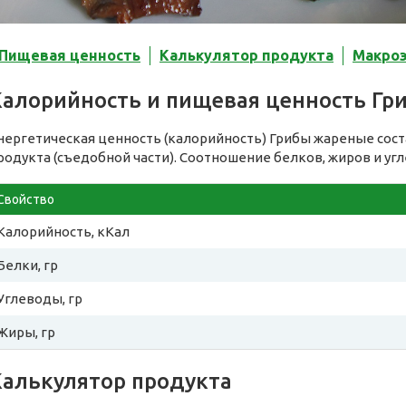
Пищевая ценность
Калькулятор продукта
Макро
Калорийность и пищевая ценность Гр
нергетическая ценность (калорийность) Грибы жареные сос
родукта (съедобной части). Соотношение белков, жиров и уг
Свойство
Калорийность, кКал
Белки, гр
Углеводы, гр
Жиры, гр
Калькулятор продукта