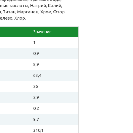
ые кислоты, Натрий, Калий,
 Титан, Марганец, Хром, Фтор,
елезо, Хлор.
Значение
1
0,9
8,9
63,4
26
2,9
0,2
9,7
310,1