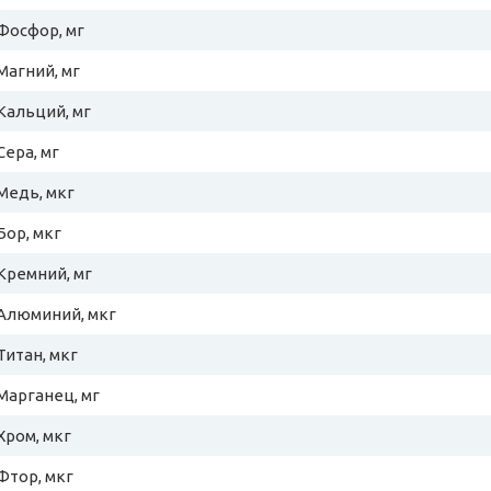
Фосфор, мг
Магний, мг
Кальций, мг
Сера, мг
Медь, мкг
Бор, мкг
Кремний, мг
Алюминий, мкг
Титан, мкг
Марганец, мг
Хром, мкг
Фтор, мкг