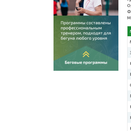
О
Ф
М