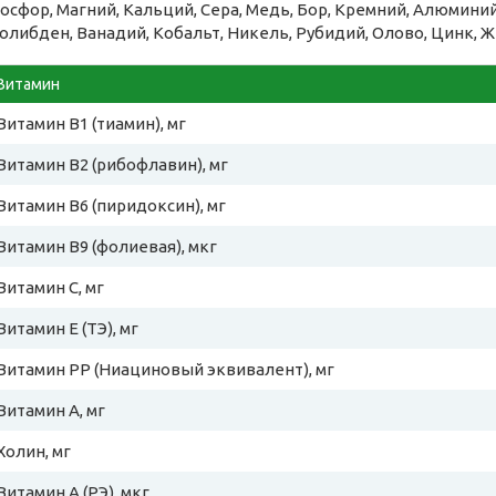
осфор, Магний, Кальций, Сера, Медь, Бор, Кремний, Алюминий,
олибден, Ванадий, Кобальт, Никель, Рубидий, Олово, Цинк, Ж
Витамин
Витамин B1 (тиамин), мг
Витамин B2 (рибофлавин), мг
Витамин B6 (пиридоксин), мг
Витамин B9 (фолиевая), мкг
Витамин C, мг
Витамин E (ТЭ), мг
Витамин PP (Ниациновый эквивалент), мг
Витамин A, мг
Холин, мг
Витамин A (РЭ), мкг