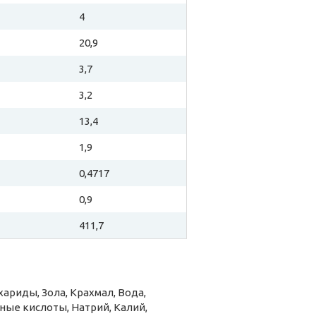
4
20,9
3,7
3,2
13,4
1,9
0,4717
0,9
411,7
риды, Зола, Крахмал, Вода,
ые кислоты, Натрий, Калий,