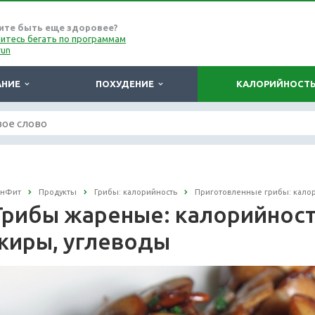
ите быть еще здоровее?
итесь бегать по программам
run
АНИЕ
ПОХУДЕНИЕ
КАЛОРИЙНОСТ
онФит
Продукты
Грибы: калорийность
Приготовленные грибы: кало
Грибы жареные: калорийность 
жиры, углеводы