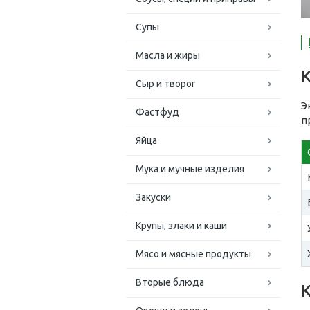
Супы
Масла и жиры
Сыр и творог
Э
Фастфуд
п
Яйца
Мука и мучные изделия
Закуски
Крупы, злаки и каши
Мясо и мясные продукты
Вторые блюда