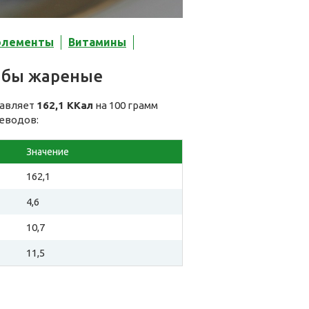
элементы
Витамины
ибы жареные
тавляет
162,1 ККал
на 100 грамм
леводов:
Значение
162,1
4,6
10,7
11,5