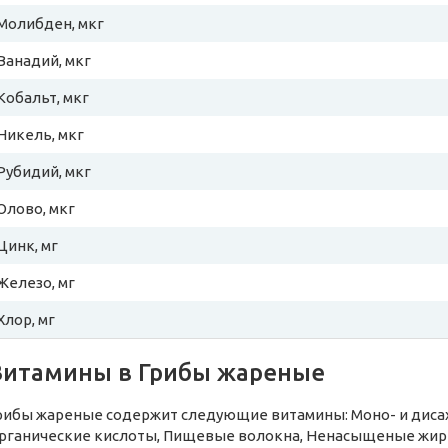
Молибден, мкг
Ванадий, мкг
Кобальт, мкг
Никель, мкг
Рубидий, мкг
Олово, мкг
Цинк, мг
Железо, мг
Хлор, мг
Витамины в Грибы жареные
рибы жареные содержит следующие витамины: Моно- и дисаха
рганические кислоты, Пищевые волокна, Ненасыщеные жирн