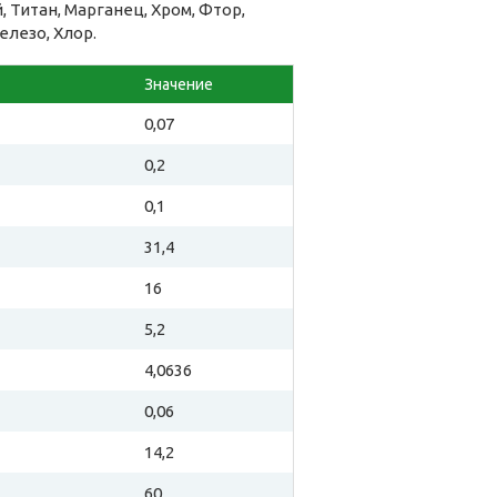
 Титан, Марганец, Хром, Фтор,
елезо, Хлор.
Значение
0,07
0,2
0,1
31,4
16
5,2
4,0636
0,06
14,2
60