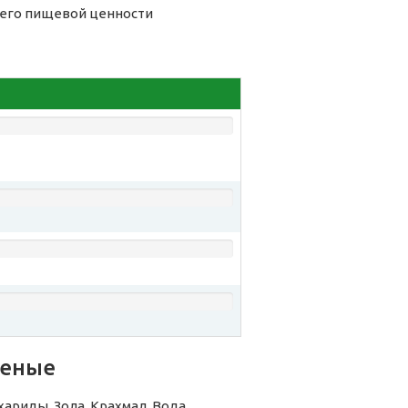
 его пищевой ценности
реные
риды, Зола, Крахмал, Вода,