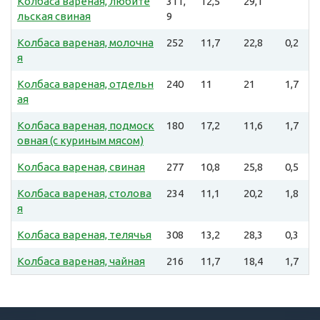
Колбаса вареная, любите
311,
12,5
29,1
льская свиная
9
Колбаса вареная, молочна
252
11,7
22,8
0,2
я
Колбаса вареная, отдельн
240
11
21
1,7
ая
Колбаса вареная, подмоск
180
17,2
11,6
1,7
овная (с куриным мясом)
Колбаса вареная, свиная
277
10,8
25,8
0,5
Колбаса вареная, столова
234
11,1
20,2
1,8
я
Колбаса вареная, телячья
308
13,2
28,3
0,3
Колбаса вареная, чайная
216
11,7
18,4
1,7