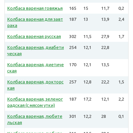
Колбаса вареная говяжья
165
15
11,7
0,2
Колбаса вареная для завт
187
13
13,9
2,4
рака
Колбаса вареная русская
302
11,5
27,9
1,7
Колбаса вареная, диабети
254
12,1
22,8
ческая
Колбаса вареная, диетиче
170
12,1
13,5
ская
Колбаса вареная, докторс
257
12,8
22,2
1,5
кая
Колбаса вареная, зеленог
187
17,2
12,1
2,2
радская (с мясом утки)
Колбаса вареная, любите
301
12,2
28
0,1
льская