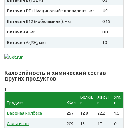
Витамин E (ТЭ), мг
0,3
Витамин PP (Ниациновый эквивалент), мг
4,9
Витамин B12 (кобаламины), мкг
0,15
Витамин A, мг
0,01
Витамин A (РЭ), мкг
10
Калорийность и химический состав
других продуктов
1
Белки,
Жиры,
Угл,
Продукт
ККал
г
г
г
Вареная колбаса
257
12,8
22,2
1,5
Сальтисон
209
13
17
0