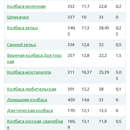
Колбаса молочная
252
11,7
22,8
0,2
Шпикачки
337
10
33
0
Колбаса зельц
340,
11,3
28,43
0,2
5
5
Свиной зельц
336
12,6
32
0,5
Вареная колбаса Докторс
257
12,8
22,2
1,5
кая
Колбаса мортаделла
311
16,37
25,39
3,0
5
Колбаса любительская
301
12,2
28
0,1
Домашняя колбаса
420
14,6
33
0
Диетическая колбаса
170
12,1
13,5
0
Колбаса русская, свадебна
160,
13,1
11,8
0,5
я
9