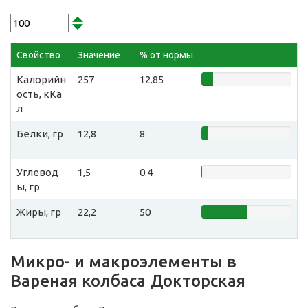
Свойство
Значение
% от нормы
Калорийн
257
12.85
ость, кКа
л
Белки, гр
12,8
8
Углевод
1,5
0.4
ы, гр
Жиры, гр
22,2
50
Микро- и макроэлементы в
Вареная колбаса Докторская