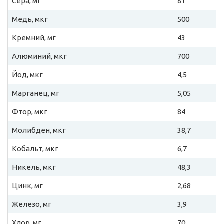
Сера, мг
81
Медь, мкг
500
Кремний, мг
43
Алюминий, мкг
700
Йод, мкг
4,5
Марганец, мг
5,05
Фтор, мкг
84
Молибден, мкг
38,7
Кобальт, мкг
6,7
Никель, мкг
48,3
Цинк, мг
2,68
Железо, мг
3,9
Хлор, мг
70