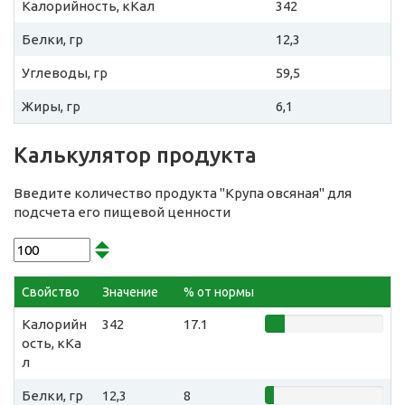
Калорийность, кКал
342
Белки, гр
12,3
Углеводы, гр
59,5
Жиры, гр
6,1
Калькулятор продукта
Введите количество продукта "Крупа овсяная" для
подсчета его пищевой ценности
Свойство
Значение
% от нормы
Калорийн
342
17.1
ость, кКа
л
Белки, гр
12,3
8