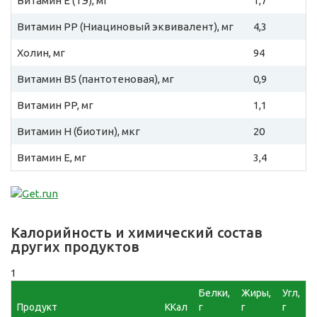
Витамин E (ТЭ), мг
1,7
Витамин PP (Ниациновый эквивалент), мг
4,3
Холин, мг
94
Витамин B5 (пантотеновая), мг
0,9
Витамин PP, мг
1,1
Витамин H (биотин), мкг
20
Витамин E, мг
3,4
Калорийность и химический состав
других продуктов
1
Белки,
Жиры,
Угл,
Продукт
ККал
г
г
г