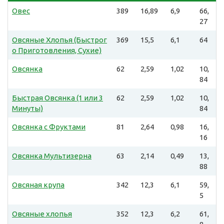
Овес
389
16,89
6,9
66,
27
Овсяные Хлопья (Быстрог
369
15,5
6,1
64
о Приготовления, Сухие)
Овсянка
62
2,59
1,02
10,
84
Быстрая Овсянка (1 или 3
62
2,59
1,02
10,
Минуты)
84
Овсянка с Фруктами
81
2,64
0,98
16,
16
Овсянка Мультизерна
63
2,14
0,49
13,
88
Овсяная крупа
342
12,3
6,1
59,
5
Овсяные хлопья
352
12,3
6,2
61,