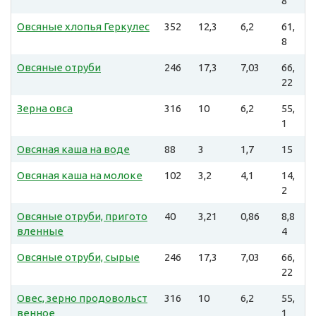
8
Овсяные хлопья Геркулес
352
12,3
6,2
61,
8
Овсяные отруби
246
17,3
7,03
66,
22
Зерна овса
316
10
6,2
55,
1
Овсяная каша на воде
88
3
1,7
15
Овсяная каша на молоке
102
3,2
4,1
14,
2
Овсяные отруби, пригото
40
3,21
0,86
8,8
вленные
4
Овсяные отруби, сырые
246
17,3
7,03
66,
22
Овес, зерно продовольст
316
10
6,2
55,
венное
1