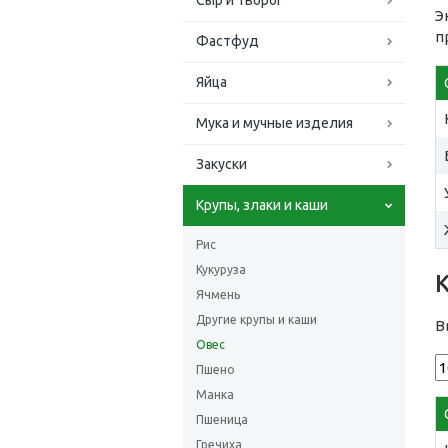
Сыр и творог
Э
п
Фастфуд
Яйца
Мука и мучные изделия
Закуски
Крупы, злаки и каши
Рис
Кукуруза
Ячмень
Другие крупы и каши
В
Овес
Пшено
Манка
Пшеница
Гречиха