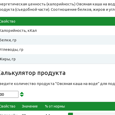
нергетическая ценность (калорийность) Овсяная каша на во
родукта (съедобной части). Соотношение белков, жиров и уг
Свойство
Калорийность, кКал
Белки, гр
Углеводы, гр
Жиры, гр
Калькулятор продукта
ведите количество продукта "Овсяная каша на воде" для по
Свойство
Значение
% от нормы