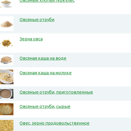
Овсяные хлопья Геркулес
Овсяные отруби
Зерна овса
Овсяная каша на воде
Овсяная каша на молоке
Овсяные отруби, приготовленные
Овсяные отруби, сырые
Овес, зерно продовольственное