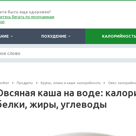
ите быть еще здоровее?
итесь бегать по программам
run
АНИЕ
ПОХУДЕНИЕ
КАЛОРИЙНОСТ
онФит
Продукты
Крупы, злаки и каши: калорийность
Овес: калорийно
Овсяная каша на воде: калори
белки, жиры, углеводы