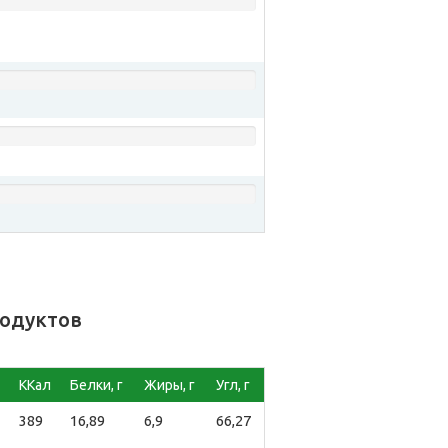
родуктов
ККал
Белки, г
Жиры, г
Угл, г
389
16,89
6,9
66,27