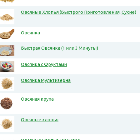
Овсяные Хлопья (Быстрого Приготовления, Сухие)
Овсянка
Быстрая Овсянка (1 или 3 Минуты)
Овсянка с Фруктами
Овсянка Мультизерна
Овсяная крупа
Овсяные хлопья