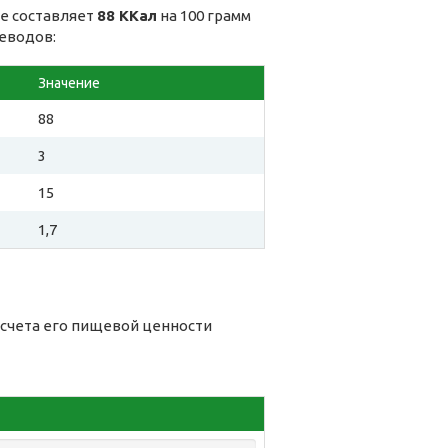
де составляет
88 ККал
на 100 грамм
леводов:
Значение
88
3
15
1,7
дсчета его пищевой ценности