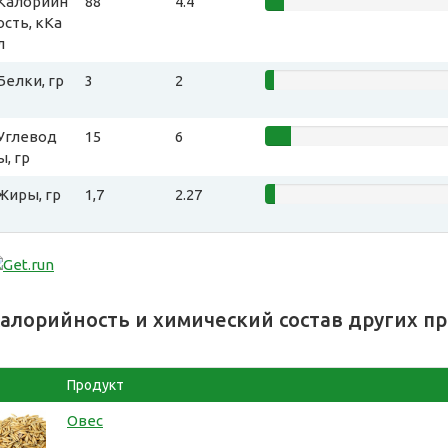
Калорийн
88
4.4
ость, кКа
л
Белки, гр
3
2
Углевод
15
6
ы, гр
Жиры, гр
1,7
2.27
алорийность и химический состав других п
Продукт
Овес