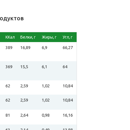
родуктов
ККал
Белки, г
Жиры, г
Угл, г
389
16,89
6,9
66,27
369
15,5
6,1
64
62
2,59
1,02
10,84
62
2,59
1,02
10,84
81
2,64
0,98
16,16
63
2,14
0,49
13,88