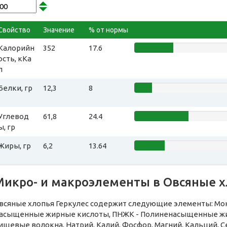
Свойство
Значение
% от нормы
Калорийн
352
17.6
ость, кКа
л
Белки, гр
12,3
8
Углевод
61,8
24.4
ы, гр
Жиры, гр
6,2
13.64
Микро- и макроэлементы в Овсяные х
всяные хлопья Геркулес содержит следующие элементы: Мон
асыщенные жирные кислоты, ПНЖК - Полиненасыщенные жирн
ищевые волокна, Натрий, Калий, Фосфор, Магний, Кальций, Се