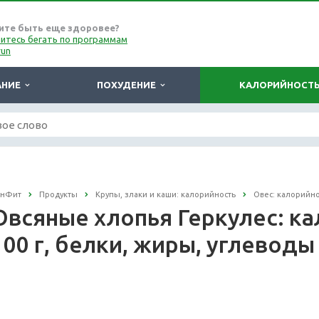
ите быть еще здоровее?
итесь бегать по программам
run
АНИЕ
ПОХУДЕНИЕ
КАЛОРИЙНОСТ
онФит
Продукты
Крупы, злаки и каши: калорийность
Овес: калорийно
Овсяные хлопья Геркулес: ка
100 г, белки, жиры, углеводы