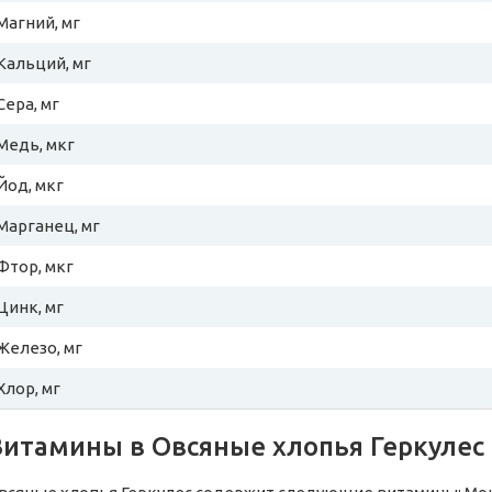
Магний, мг
Кальций, мг
Сера, мг
Медь, мкг
Йод, мкг
Марганец, мг
Фтор, мкг
Цинк, мг
Железо, мг
Хлор, мг
Витамины в Овсяные хлопья Геркулес