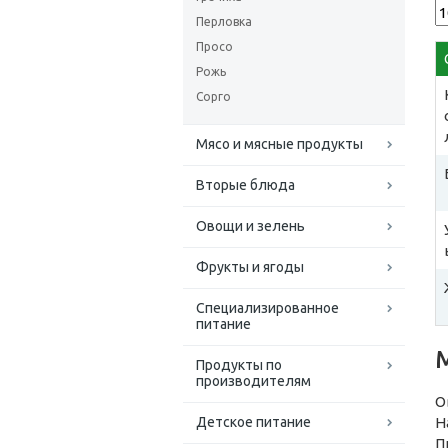
Перловка
Просо
Рожь
Сорго
Мясо и мясные продукты
Вторые блюда
Овощи и зелень
Фрукты и ягоды
Специализированное
питание
Продукты по
производителям
О
Детское питание
Н
П