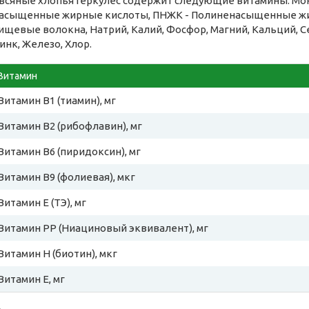
всяные хлопья Геркулес содержит следующие витамины: Мон
асыщенные жирные кислоты, ПНЖК - Полиненасыщенные жирн
ищевые волокна, Натрий, Калий, Фосфор, Магний, Кальций, Се
инк, Железо, Хлор.
Витамин
Витамин B1 (тиамин), мг
Витамин B2 (рибофлавин), мг
Витамин B6 (пиридоксин), мг
Витамин B9 (фолиевая), мкг
Витамин E (ТЭ), мг
Витамин PP (Ниациновый эквивалент), мг
Витамин H (биотин), мкг
Витамин E, мг