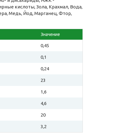
о- и дисахариды, НЖК -
ые кислоты, Зола, Крахмал, Вода,
ра, Медь, Йод, Марганец, Фтор,
Значение
0,45
0,1
0,24
23
1,6
4,6
20
3,2