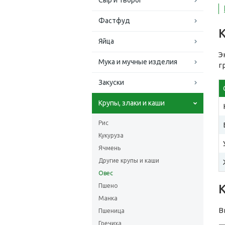
Сыр и творог
Фастфуд
Яйца
Э
Мука и мучные изделия
г
Закуски
Крупы, злаки и каши
Рис
Кукуруза
Ячмень
Другие крупы и каши
Овес
Пшено
Манка
В
Пшеница
Гречиха