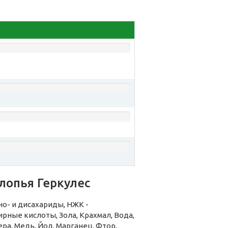
лопья Геркулес
о- и дисахариды, НЖК -
ые кислоты, Зола, Крахмал, Вода,
ра, Медь, Йод, Марганец, Фтор,