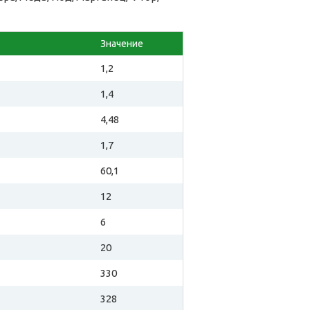
Значение
1,2
1,4
4,48
1,7
60,1
12
6
20
330
328