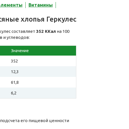
элементы
Витамины
сяные хлопья Геркулес
кулес составляет
352 ККал
на 100
в и углеводов:
Значение
352
12,3
61,8
6,2
 подсчета его пищевой ценности